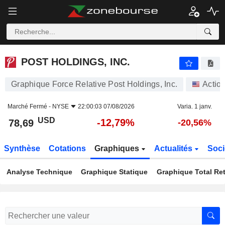
POST HOLDINGS, INC.
78,69
$
-12,79%
POST HOLDINGS, INC.
Graphique Force Relative Post Holdings, Inc.
Actio
Marché Fermé -
NYSE
22:00:03 07/08/2026
Varia. 1 janv.
USD
-12,79%
78,69
-20,56%
Synthèse
Cotations
Graphiques
Actualités
Soci
Analyse Technique
Graphique Statique
Graphique Total Re