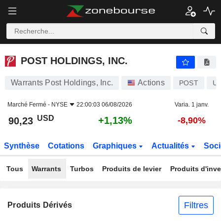
POST HOLDINGS, INC.
90,23
$
+1,13%
POST HOLDINGS, INC.
Warrants Post Holdings, Inc.
Actions
POST
US
Marché Fermé -
NYSE
22:00:03 06/08/2026
Varia. 1 janv.
USD
+1,13%
90,23
-8,90%
Synthèse
Cotations
Graphiques
Actualités
Soci
Tous
Warrants
Turbos
Produits de levier
Produits d'inv
Filtres
Produits Dérivés