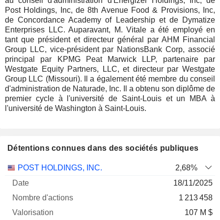
au conseil d'administration d'Energizer Holdings, Inc, de
Post Holdings, Inc, de 8th Avenue Food & Provisions, Inc,
de Concordance Academy of Leadership et de Dymatize
Enterprises LLC. Auparavant, M. Vitale a été employé en
tant que président et directeur général par AHM Financial
Group LLC, vice-président par NationsBank Corp, associé
principal par KPMG Peat Marwick LLP, partenaire par
Westgate Equity Partners, LLC, et directeur par Westgate
Group LLC (Missouri). Il a également été membre du conseil
d'administration de Naturade, Inc. Il a obtenu son diplôme de
premier cycle à l'université de Saint-Louis et un MBA à
l'université de Washington à Saint-Louis.
Détentions connues dans des sociétés publiques
Nombre
Date de
POST HOLDINGS, INC.
2,68%
Société
Date
d'actions
Valorisation
valorisation
18/11/2025
1 213 458
107 M $