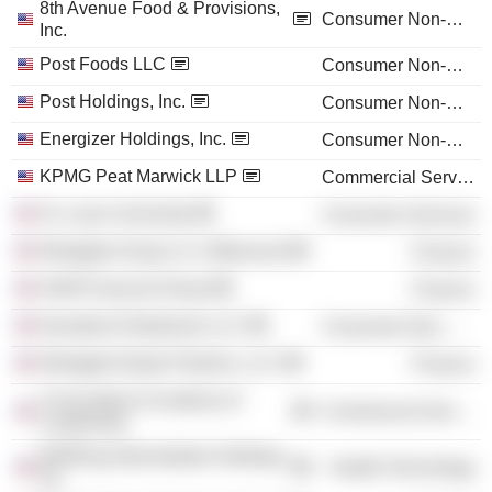
8th Avenue Food & Provisions,
Consumer Non-Durables
Inc.
Post Foods LLC
Consumer Non-Durables
Post Holdings, Inc.
Consumer Non-Durables
Energizer Holdings, Inc.
Consumer Non-Durables
KPMG Peat Marwick LLP
Commercial Services
St. Louis University
Consumer Services
Westgate Group LLC (Missouri)
Finance
AHM Financial Group
Finance
Dymatize Enterprises LLC
Consumer Non-Durables
Westgate Equity Partners, LLC
Finance
Concordance Academy of
Commercial Services
Leadership
BellRing Intermediate Holdings,
Health Technology
Inc.