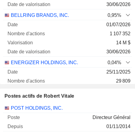
30/06/2026
BELLRING BRANDS, INC.
0,95%
01/07/2026
1 107 352
14 M $
30/06/2026
ENERGIZER HOLDINGS, INC.
0,04%
25/11/2025
29 809
639 105 $
Postes actifs de Robert Vitale
30/06/2026
Sociétés
Poste
Début
POST HOLDINGS, INC.
Edgewell Personal Care Co.
-.--%
Directeur Général
30/06/2026
01/11/2014
0