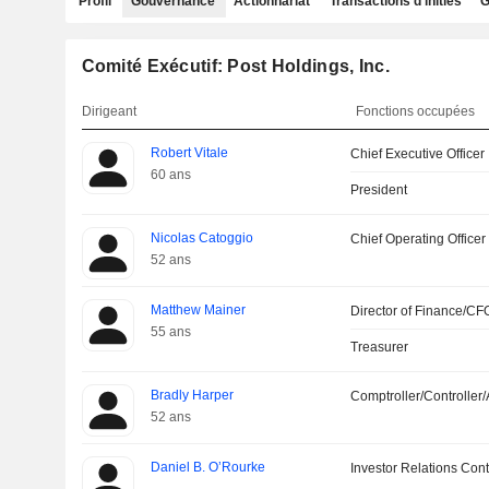
Profil
Gouvernance
Actionnariat
Transactions d'initiés
G
Comité Exécutif: Post Holdings, Inc.
Dirigeant
Fonctions occupées
Robert Vitale
Chief Executive Officer
60 ans
President
Nicolas Catoggio
Chief Operating Officer
52 ans
Matthew Mainer
Director of Finance/CF
55 ans
Treasurer
Bradly Harper
Comptroller/Controller/
52 ans
Daniel B. O’Rourke
Investor Relations Cont