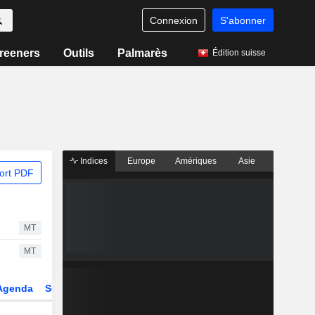
Connexion
S'abonner
reeners
Outils
Palmarès
Édition suisse
Indices
Europe
Amériques
Asie
ort PDF
MT
MT
Agenda
Secteur
Dérivés
Fonds et ETFs