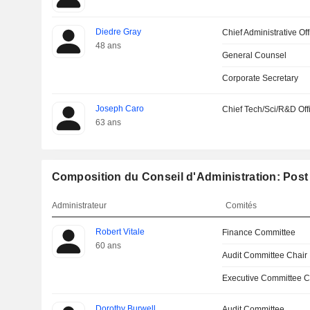
Diedre Gray
Chief Administrative Off
48 ans
General Counsel
Corporate Secretary
Joseph Caro
Chief Tech/Sci/R&D Off
63 ans
Composition du Conseil d'Administration: Post 
Administrateur
Comités
Robert Vitale
Finance Committee
60 ans
Audit Committee Chair
Executive Committee C
Dorothy Burwell
Audit Committee