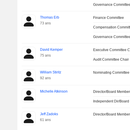
Governance Committe
Thomas Erb
Finance Committee
73 ans
Compensation Commit
Governance Committe
David Kemper
Executive Committee C
75 ans
Audit Committee Chair
William Stiritz
Nominating Committee
92 ans
Michelle Atkinson
Director/Board Membe
Independent Dir/Boar
Jeff Zadoks
Director/Board Membe
61 ans