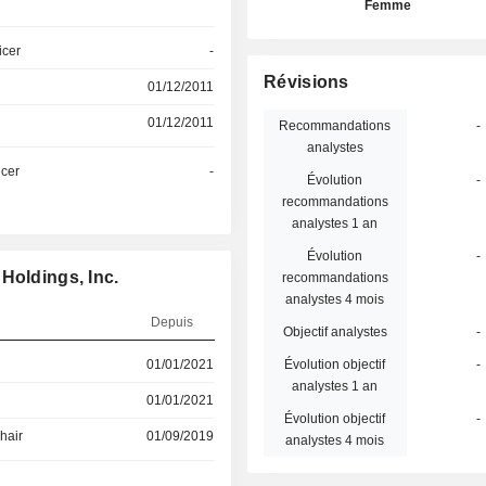
Femme
icer
-
Révisions
01/12/2011
01/12/2011
Recommandations
-
analystes
icer
-
Évolution
-
recommandations
analystes 1 an
Évolution
-
Holdings, Inc.
recommandations
analystes 4 mois
Depuis
Objectif analystes
-
01/01/2021
Évolution objectif
-
analystes 1 an
01/01/2021
Évolution objectif
-
hair
01/09/2019
analystes 4 mois