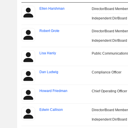
Ellen Harshman
Director/Board Membe
Independent Dir/Boar
Robert Grote
Director/Board Membe
Independent Dir/Boar
Lisa Hanly
Public Communications
Dan Ludwig
Compliance Officer
Howard Friedman
Chief Operating Officer
Edwin Callison
Director/Board Membe
Independent Dir/Boar