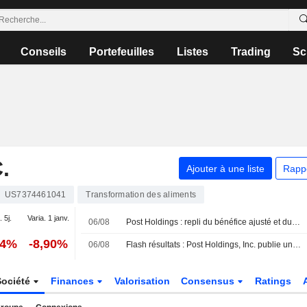
Conseils
Portefeuilles
Listes
Trading
Sc
.
Ajouter à une liste
Rapp
US7374461041
Transformation des aliments
. 5j.
Varia. 1 janv.
06/08
Post Holdings : repli du bénéfice ajusté et du chiffre d'affaires au troisième trimestre
94%
-8,90%
06/08
Flash résultats : Post Holdings, Inc. publie un chiffre d'affaires de 1,95 milliard de dollars au troisième trimestre, contre 2,02 milliards de dollars attendus par le consensus FactSet
Société
Finances
Valorisation
Consensus
Ratings