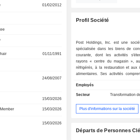
e
01/02/2012
Profil Société
tee
e
Post Holdings, Inc. est une socié
spécialisée dans les biens de co
hair
01/11/1991
courante, dont les activités s'ét
rayons « centre du magasin », au
réfrigérés, à la restauration et aux 
alimentaires. Ses activités compre
24/08/2007
Consumer Brands, Weetabix, Michae
Employés
Bob Evans Farms. Ses segments d'act
les suivants : Post Consumer Brands
Secteur
Transformation d
r
15/03/2026
Restauration et Produits réfrigér
grande distribution. Le segment Pos
Plus d'informations sur la société
d Member
15/03/2026
Brands fabrique, commercialise e
produits alimentaires desti
r
15/03/2026
consommation humaine et 
principalement dans les catégories d
Départs de Personnes Cl
prêtes à consommer (RTE), du gr