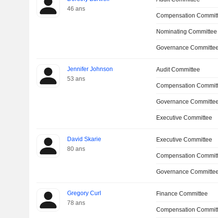
46 ans
Compensation Commit
Nominating Committee
Governance Committee
Jennifer Johnson
Audit Committee
53 ans
Compensation Commit
Governance Committe
Executive Committee
David Skarie
Executive Committee
80 ans
Compensation Commit
Governance Committe
Gregory Curl
Finance Committee
78 ans
Compensation Commit