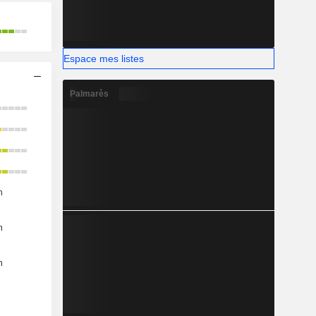
Espace mes listes
Palmarès
n
n
n