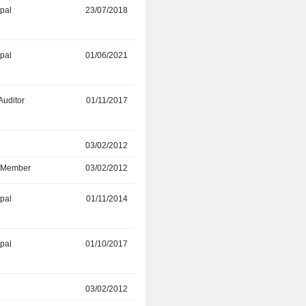
ipal
23/07/2018
01/07/2022
ipal
01/06/2021
-
Auditor
01/11/2017
01/01/2021
r
03/02/2012
15/12/2020
d Member
03/02/2012
15/12/2020
ipal
01/11/2014
01/05/2020
ipal
01/10/2017
-
r
03/02/2012
10/04/2015