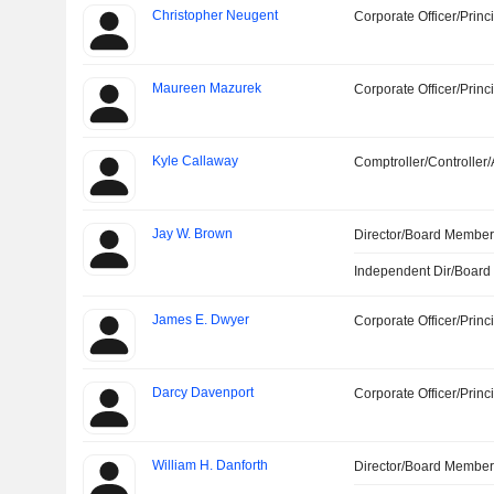
Christopher Neugent
Corporate Officer/Princ
Maureen Mazurek
Corporate Officer/Princ
Kyle Callaway
Comptroller/Controller/
Jay W. Brown
Director/Board Membe
Independent Dir/Boar
James E. Dwyer
Corporate Officer/Princ
Darcy Davenport
Corporate Officer/Princ
William H. Danforth
Director/Board Membe