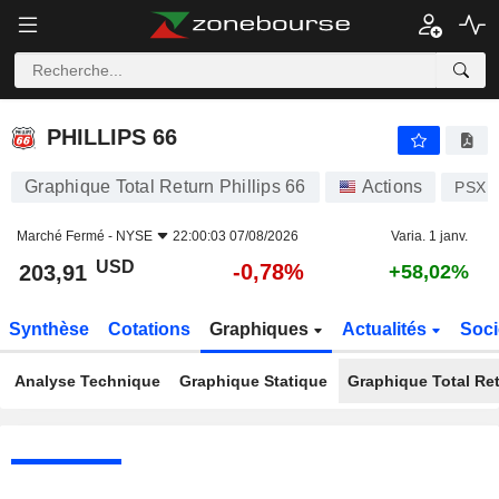
PHILLIPS 66
203,91
$
-0,78%
PHILLIPS 66
Graphique Total Return Phillips 66
Actions
PSX
Marché Fermé -
NYSE
22:00:03 07/08/2026
Varia. 1 janv.
USD
-0,78%
203,91
+58,02%
Synthèse
Cotations
Graphiques
Actualités
Soci
Analyse Technique
Graphique Statique
Graphique Total Re