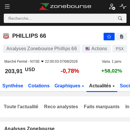
PHILLIPS 66
203,91
$
-0,78%
PHILLIPS 66
Analyses Zonebourse Phillips 66
Actions
PSX
Marché Fermé -
NYSE
22:00:03 07/08/2026
Varia. 1 janv.
USD
-0,78%
203,91
+58,02%
Synthèse
Cotations
Graphiques
Actualités
Soci
Toute l'actualité
Reco analystes
Faits marquants
In
Analyses Zonebourse