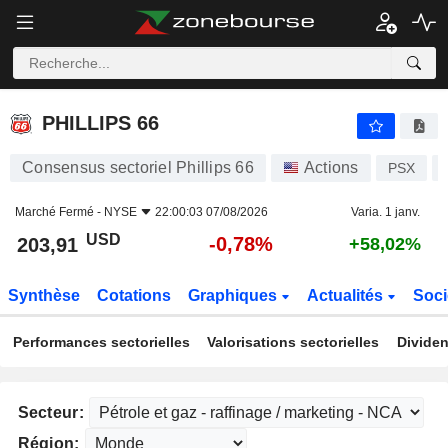
PHILLIPS 66
203,91
$
-0,78%
PHILLIPS 66
Consensus sectoriel Phillips 66
Actions
PSX
Marché Fermé -
NYSE
22:00:03 07/08/2026
Varia. 1 janv.
USD
-0,78%
203,91
+58,02%
Synthèse
Cotations
Graphiques
Actualités
Soci
Performances sectorielles
Valorisations sectorielles
Dividen
Secteur:
Région: