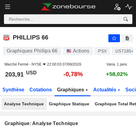
PHILLIPS 66
203,91
$
-0,78%
PHILLIPS 66
Graphiques Phillips 66
Actions
PSX
US718546
Marché Fermé -
NYSE
22:00:03 07/08/2026
Varia. 1 janv.
USD
-0,78%
203,91
+58,02%
Synthèse
Cotations
Graphiques
Actualités
Soci
Analyse Technique
Graphique Statique
Graphique Total Re
Graphique: Analyse Technique