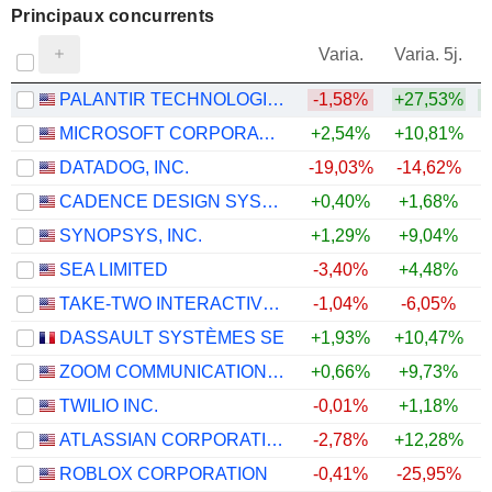
Principaux concurrents
V
Varia.
Varia. 5j.
PALANTIR TECHNOLOGIES INC.
-1,58%
+27,53%
+
MICROSOFT CORPORATION
+2,54%
+10,81%
+
DATADOG, INC.
-19,03%
-14,62%
CADENCE DESIGN SYSTEMS, INC.
+0,40%
+1,68%
SYNOPSYS, INC.
+1,29%
+9,04%
SEA LIMITED
-3,40%
+4,48%
TAKE-TWO INTERACTIVE SOFTWARE, INC.
-1,04%
-6,05%
DASSAULT SYSTÈMES SE
+1,93%
+10,47%
+
ZOOM COMMUNICATIONS, INC.
+0,66%
+9,73%
+
TWILIO INC.
-0,01%
+1,18%
ATLASSIAN CORPORATION
-2,78%
+12,28%
+
ROBLOX CORPORATION
-0,41%
-25,95%