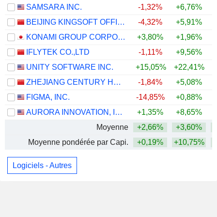
SAMSARA INC.
-1,32%
+6,76%
BEIJING KINGSOFT OFFICE SOFTWARE, INC.
-4,32%
+5,91%
+
KONAMI GROUP CORPORATION
+3,80%
+1,96%
+
IFLYTEK CO.,LTD
-1,11%
+9,56%
UNITY SOFTWARE INC.
+15,05%
+22,41%
+
ZHEJIANG CENTURY HUATONG GROUP CO.,LTD
-1,84%
+5,08%
FIGMA, INC.
-14,85%
+0,88%
+
AURORA INNOVATION, INC.
+1,35%
+8,65%
Moyenne
+2,66%
+3,60%
Moyenne pondérée par Capi.
+0,19%
+10,75%
+
Logiciels - Autres