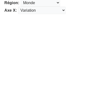
Région:
Axe X: