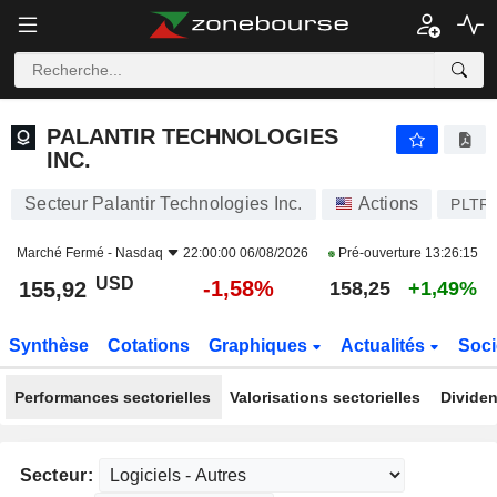
PALANTIR TECHNOLOGIES INC.
155,92
$
-1,58%
PALANTIR TECHNOLOGIES
INC.
Secteur Palantir Technologies Inc.
Actions
PLTR
Marché Fermé -
Nasdaq
22:00:00 06/08/2026
Pré-ouverture
13:26:15
USD
-1,58%
155,92
158,25
+1,49%
Synthèse
Cotations
Graphiques
Actualités
Soci
Performances sectorielles
Valorisations sectorielles
Dividen
Secteur: