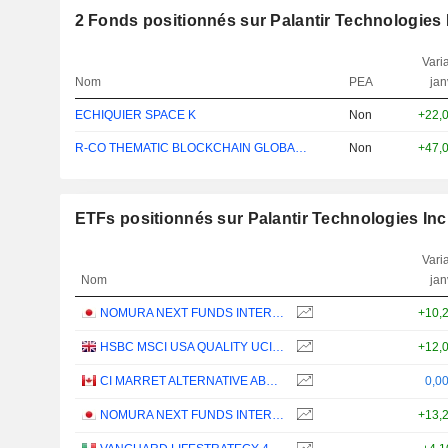
2
Fonds positionnés sur Palantir Technologies 
Varia
Nom
PEA
jan
ECHIQUIER SPACE K
Non
+22,
R-CO THEMATIC BLOCKCHAIN GLOBAL EQ P EUR
Non
+47,
ETFs positionnés sur Palantir Technologies Inc
Varia
Nom
jan
NOMURA NEXT FUNDS INTERNATIONAL EQUITY MSCI-KOKUSAI (YEN-HEDGED) ETF - JPY
+10,
HSBC MSCI USA QUALITY UCITS ETF - USD
+12,
CI MARRET ALTERNATIVE ABSOLUTE RETURN BOND ETF - CAD
0,0
NOMURA NEXT FUNDS INTERNATIONAL EQUITY MSCI-KOKUSAI (UNHEDGED) ETF - JPY
+13,