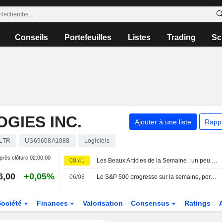
Conseils
Portefeuilles
Listes
Trading
Sc
GIES INC.
Ajouter à une liste
Rapp
LTR
US69608A1088
Logiciels
près clôture
02:00:00
08:41
Les Beaux Articles de la Semaine : un peu de foot, beaucoup d'IA et un soupçon de complotisme
6,00
+0,05%
06/08
Le S&P 500 progresse sur la semaine, porté par l'optimisme sur la monétisation de l'IA
Société
Finances
Valorisation
Consensus
Ratings