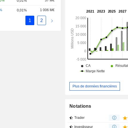
10%
37 M€
0,01%
-%
1 006 M€
0,01%
1
2
Plus de données financières
Notations
Trader
Investisseur