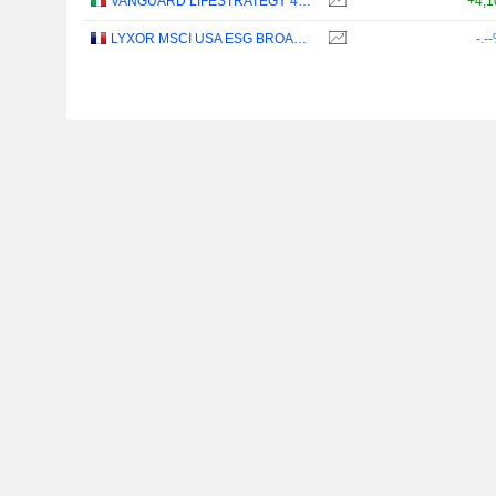
VANGUARD LIFESTRATEGY 40% EQUITY UCITS ETF - DISTRIBUTING - EUR
+4,
LYXOR MSCI USA ESG BROAD CTB (DR) UCITS ETF - DIST - EUR
-.-