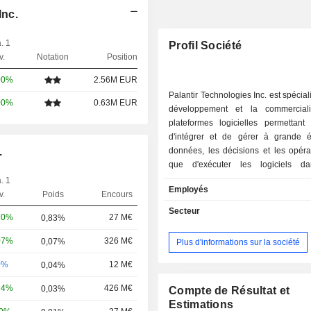
Inc.
. 1
Profil Société
v.
Notation
Position
00%
2.56M EUR
Palantir Technologies Inc. est spécial
00%
0.63M EUR
développement et la commerciali
plateformes logicielles permettant 
d'intégrer et de gérer à grande é
.
données, les décisions et les opéra
que d'exécuter les logiciels da
environnements. Le CA par marché se ventile
. 1
Employés
entre institutions gouvernementales
v.
Poids
Encours
entreprises commerciales (46,
Secteur
20%
27 M€
0,83%
répartition géographique du CA est la
Etats-Unis (74,2%), Royaume-Uni
07%
326 M€
0,07%
Plus d'informations sur la société
autres (16,3%).
0%
12 M€
0,04%
24%
426 M€
0,03%
Compte de Résultat et
Estimations