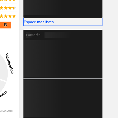
Espace mes listes
B
Palmarès