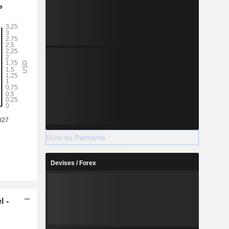
Suite du Palmarès
Devises / Forex
l -