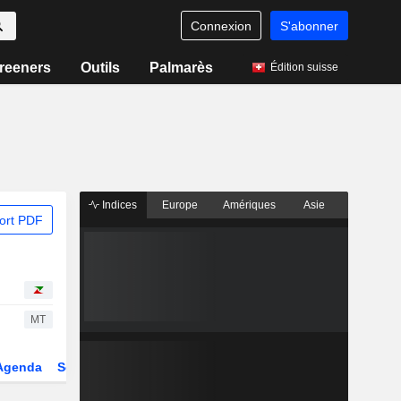
Connexion
S'abonner
reeners
Outils
Palmarès
Édition suisse
Indices
Europe
Amériques
Asie
ort PDF
MT
Agenda
Secteur
Dérivés
Fonds et ETFs