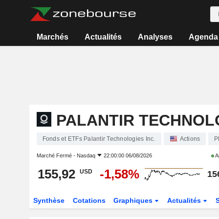
Marchés
Actualités
Analyses
Agenda
PALANTIR TECHNOLO
Fonds et ETFs Palantir Technologies Inc.
Actions
P
Marché Fermé -
Nasdaq
22:00:00 06/08/2026
A
155,92
-1,58%
USD
15
Synthèse
Cotations
Graphiques
Actualités