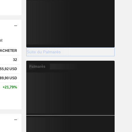
s
at
ACHETER
Suite du Palmarès
32
Palmarès
55,92
USD
89,90
USD
+21,79%