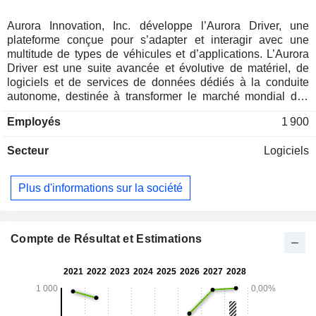
Aurora Innovation, Inc. développe l’Aurora Driver, une
plateforme conçue pour s’adapter et interagir avec une
multitude de types de véhicules et d’applications. L’Aurora
Driver est une suite avancée et évolutive de matériel, de
logiciels et de services de données dédiés à la conduite
autonome, destinée à transformer le marché mondial des
transports. La société a intégré l’Aurora Driver à de
Employés
1 900
nombreuses plateformes de véhicules différentes, conçues
pour répondre à ses exigences : des véhicules de tourisme
Secteur
Logiciels
aux véhicules utilitaires légers, en passant par les camions
de classe 8. L'Aurora Driver for Freight de la société est un
service d'abonnement de transport routier sans conducteur,
Plus d'informations sur la société
qui constitue son premier produit commercial. Son deuxième
marché principal se concentre sur la mobilité des passagers,
en ciblant dans un premier temps le secteur des VTC avec
Aurora Driver for Rides, son service d'abonnement de VTC
Compte de Résultat et Estimations
sans conducteur. Son troisième marché principal est la
livraison locale de marchandises, qui couvre plusieurs sous-
segments, notamment la livraison du dernier kilomètre pour
les colis et le courrier, les plats préparés, les produits
alimentaires et la livraison interentreprises (B2B).