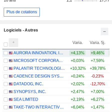
10 ans
1,1
17,77
Plus de cotations
Logiciels - Autres
Varia.
Varia. 5j.
AURORA INNOVATION, INC.
+4,13%
+9,46%
+
MICROSOFT CORPORATION
+0,03%
+7,59%
PALANTIR TECHNOLOGIES INC.
+10,32%
+39,78%
CADENCE DESIGN SYSTEMS, INC.
+0,24%
-0,23%
DATADOG, INC.
+2,02%
-12,70%
+
SYNOPSYS, INC.
+2,47%
+7,00%
SEA LIMITED
+2,19%
+6,27%
TAKE-TWO INTERACTIVE SOFTWARE, INC.
+6,04%
+1,47%
+