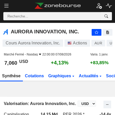
AURORA INNOVATION, INC.
7,060
$
+4,13%
AURORA INNOVATION, INC.
Cours Aurora Innovation, Inc.
Actions
AUR
US
Marché Fermé -
Nasdaq
22:00:00 07/08/2026
Varia. 1 janv.
USD
+4,13%
7,060
+83,85%
Synthèse
Cotations
Graphiques
Actualités
Soci
Valorisation: Aurora Innovation, Inc.
Capitalisation
14,15 Md
PER 2026 *
-14,4x