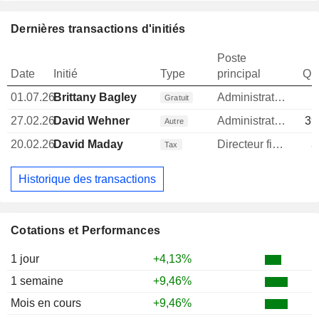
Dernières transactions d'initiés
Poste
Date
Initié
Type
principal
Qua
01.07.26
Brittany Bagley
Administrateur
Gratuit
27.02.26
David Wehner
Administrateur
39
Autre
20.02.26
David Maday
Directeur financier
3
Tax
Historique des transactions
Cotations et Performances
1 jour
+4,13%
1 semaine
+9,46%
Mois en cours
+9,46%