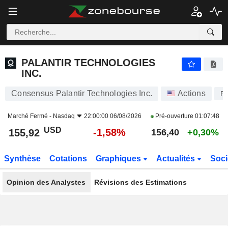
PALANTIR TECHNOLOGIES INC.
155,92
$
-1,58%
PALANTIR TECHNOLOGIES
INC.
Consensus Palantir Technologies Inc.
Actions
P
Marché Fermé -
Nasdaq
22:00:00 06/08/2026
Pré-ouverture
01:07:48
USD
-1,58%
155,92
156,40
+0,30%
Synthèse
Cotations
Graphiques
Actualités
Soci
Opinion des Analystes
Révisions des Estimations