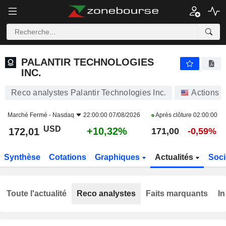
PALANTIR TECHNOLOGIES INC.
172,01
$
+10,32%
PALANTIR TECHNOLOGIES
INC.
Reco analystes Palantir Technologies Inc.
Actions
Marché Fermé -
Nasdaq
22:00:00 07/08/2026
Après clôture
02:00:00
USD
+10,32%
172,01
171,00
-0,59%
Synthèse
Cotations
Graphiques
Actualités
Soci
Toute l'actualité
Reco analystes
Faits marquants
In