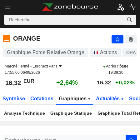
ORANGE
16,32
€
+2,64%
ORANGE
Graphique Force Relative Orange
Actions
ORA
Marché Fermé -
Euronext Paris
Après clôture
17:55:00 06/08/2026
19:39:30
EUR
+2,64%
16,32
16,32
+0,02%
Synthèse
Cotations
Graphiques
Actualités
Soci
Analyse Technique
Graphique Statique
Graphique Total Re