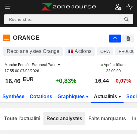
ORANGE
16,46
€
+0,83%
ORANGE
Reco analystes Orange
Actions
ORA
FR00001
Marché Fermé -
Euronext Paris
Après clôture
17:55:00 07/08/2026
22:00:00
EUR
+0,83%
16,46
16,44
-0,07%
Synthèse
Cotations
Graphiques
Actualités
Soci
Toute l'actualité
Reco analystes
Faits marquants
In