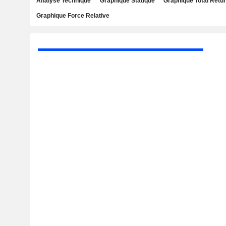
Analyse Technique
Graphique Statique
Graphique Total Retu
Graphique Force Relative