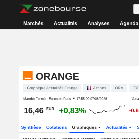
Marchés
Actualités
Analyses
Agenda
ORANGE
Graphique Actualités Orange
Actions
ORA
FR
Marché Fermé -
Euronext Paris
17:55:00 07/08/2026
Varia
16,46
+0,83%
EUR
-0,
Synthèse
Cotations
Graphiques
Actualités