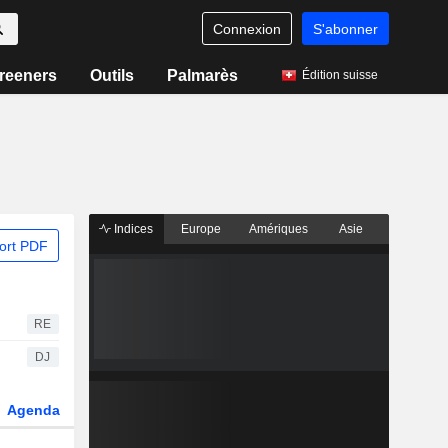
Connexion
S'abonner
reeners
Outils
Palmarès
Édition suisse
Indices
Europe
Amériques
Asie
ort PDF
RE
DJ
Agenda
Secteur
Dérivés
Fonds et ETFs