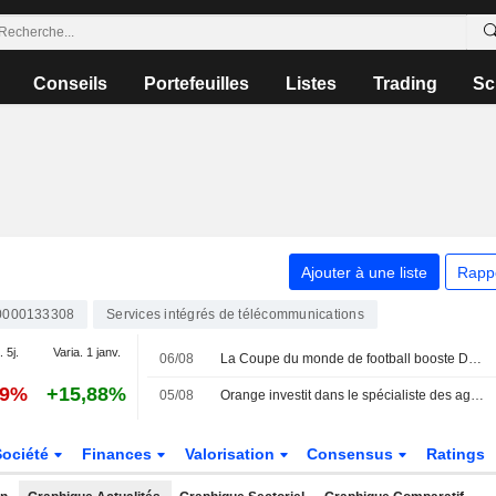
Conseils
Portefeuilles
Listes
Trading
Sc
Ajouter à une liste
Rapp
0000133308
Services intégrés de télécommunications
. 5j.
Varia. 1 janv.
06/08
La Coupe du monde de football booste Deutsche Telekom - Le rachat d'actions s'intensifie
69%
+15,88%
05/08
Orange investit dans le spécialiste des agents IA autonomes HappyRobot
Société
Finances
Valorisation
Consensus
Ratings