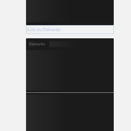
Suite du Palmarès
Palmarès