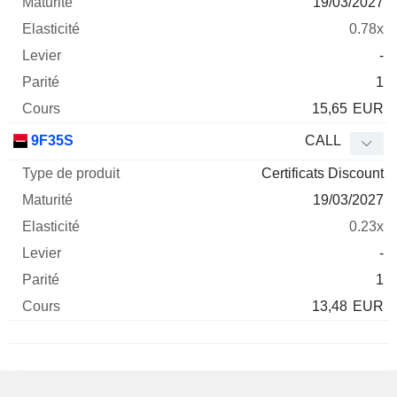
19/03/2027
0.78x
-
1
15,65
EUR
9F35S
CALL
Certificats Discount
19/03/2027
0.23x
-
1
13,48
EUR