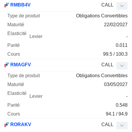
Type
RMBB4V
CALL
de
Obligations Convertibles
Mnemo
Type
produit
Maturité
Elasticité
Levier
Parité
Co
22/02/2027
-
0.011
99.5 / 100.3
RMAGFV
CALL
Obligations Convertibles
03/05/2027
-
0.548
94.1 / 94.9
RORAKV
CALL