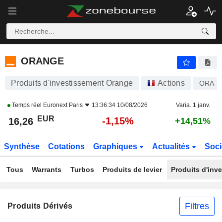
ORANGE
16,26
€
-1,15%
ORANGE
Produits d'investissement Orange
Actions
ORA
Temps réel
Euronext Paris
13:36:34 10/08/2026
Varia. 1 janv.
EUR
-1,15%
16,26
+14,51%
Synthèse
Cotations
Graphiques
Actualités
Soci
Tous
Warrants
Turbos
Produits de levier
Produits d'inv
Filtres
Produits Dérivés