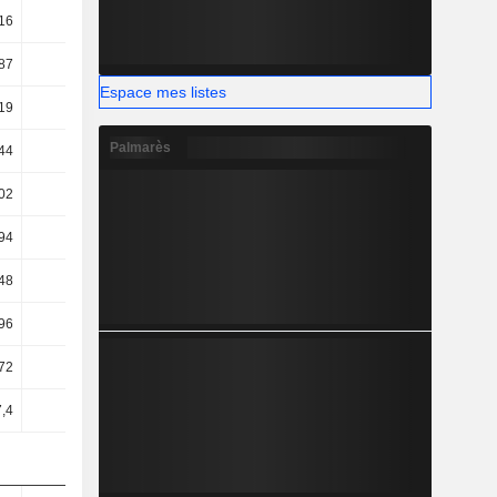
16
2,03
2,01
1,85
87
29,74
28,41
24,96
Espace mes listes
19
18,17
17,19
12,31
Palmarès
44
12,88
15,59
10,71
02
6,55
6,69
2,72
94
5,53
5,84
1,33
48
5,13
4,89
0,81
96
5,25
6,18
2,96
72
9,32
3,42
5,82
7,4
11,34
5,69
8,02