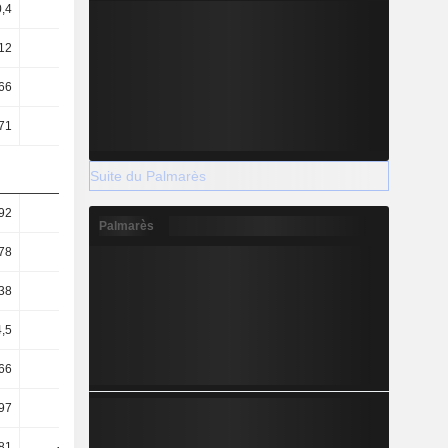
0,4
0,4
0,38
0,38
12
1,09
1,02
1,05
66
5,63
5,27
5,63
71
24,95
25,01
33,22
Suite du Palmarès
92
0,83
0,92
1,11
Palmarès
78
0,68
0,76
0,91
38
0,39
0,37
0,42
,5
64,87
69,44
64,86
66
14,63
14,63
10,99
97
93,47
103,14
92,01
,81
-13,97
-19,07
-16,17