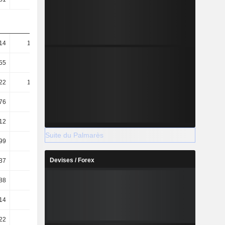
14
127,69
121,34
138,08
55
56,08
54,82
58
22
107,86
100,12
119,88
76
47,37
45,23
50,35
12
68,11
66,15
69,13
Suite du Palmarès
99
3,99
4,28
3,04
Devises / Forex
37
10,29
8,75
8,1
88
4,79
4,18
2,95
14
3,06
3,32
3,98
22
2,27
2,37
2,65