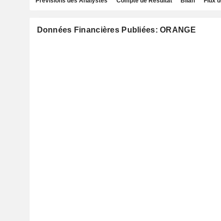
Prévisions des Analystes
Compte de Résultat
Bilan
Flux d
Données Financières Publiées: ORANGE