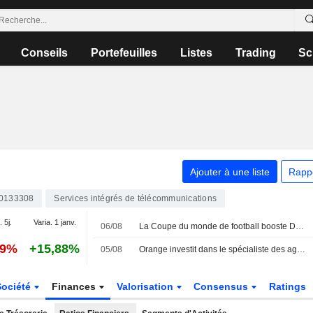
Conseils
Portefeuilles
Listes
Trading
Sc
Ajouter à une liste
Rapp
0133308
Services intégrés de télécommunications
. 5j.
Varia. 1 janv.
06/08
La Coupe du monde de football booste Deutsche Telekom - Le rachat d'actions s'intensifie
69%
+15,88%
05/08
Orange investit dans le spécialiste des agents IA autonomes HappyRobot
Société
Finances
Valorisation
Consensus
Ratings