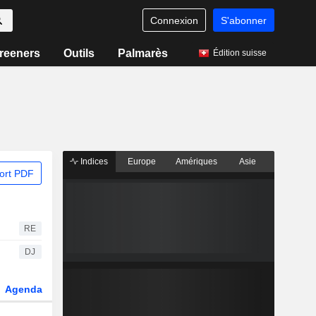
Connexion
S'abonner
reeners
Outils
Palmarès
Édition suisse
Indices
Europe
Amériques
Asie
ort PDF
RE
DJ
Agenda
Secteur
Dérivés
Fonds et ETFs