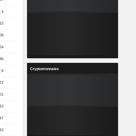
1 k
16,7
-4,59
-83,78
15
-0,85
-4,35
-7,77
08
9,92
-31,34
-6,07
64
4,53
-9,31
4,31
46
0,37
-5,61
3,41
Cryptomonnaies
7,6
12,32
-74,7
97,92
,72
0,13
-0,16
-6,4
,01
7,29
-15,42
5,74
32
-10,8
-14,29
9,12
47
63,53
-53,81
68,46
32
54,08
-40,32
40,05