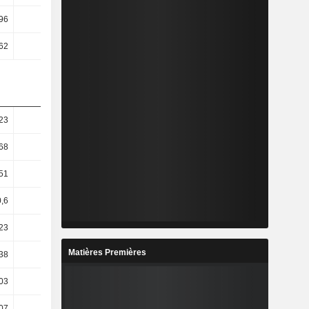
96
6,57
6,95
10,93
62
4,88
4,95
7,28
23
1,5
1,47
0,34
68
-0,48
6,54
-6,57
51
1,08
8,56
-11,82
,6
-2,97
13,57
-28,13
23
-2,72
15,16
-31,07
Matières Premières
38
10,47
0,26
-59,3
03
13,7
-3,69
-77,11
07
-10,5
13,4
-51,88