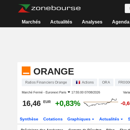
Marchés
Actualités
Analyses
Agenda
ORANGE
Ratios Financiers Orange
Actions
ORA
FR000
Marché Fermé -
Euronext Paris
17:55:00 07/08/2026
Varia
16,46
+0,83%
EUR
-0,
Synthèse
Cotations
Graphiques
Actualités