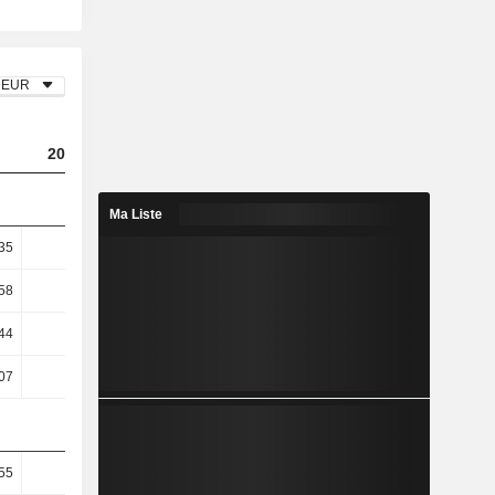
EUR
2023
2024
2025
Ma Liste
35
3,23
3,67
2,56
58
4,43
4,97
3,45
44
8,25
7,67
3,21
07
7,12
6,19
1,06
55
37,8
39,65
36,92