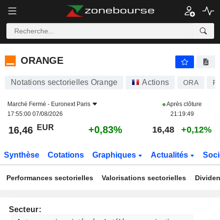
ORANGE
16,46
€
+0,83%
ORANGE
Notations sectorielles Orange
Actions
ORA
F
Marché Fermé -
Euronext Paris
Après clôture
17:55:00 07/08/2026
21:19:49
EUR
+0,83%
16,46
16,48
+0,12%
Synthèse
Cotations
Graphiques
Actualités
Soci
Performances sectorielles
Valorisations sectorielles
Dividen
Secteur: