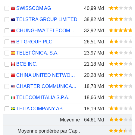
SWISSCOM AG
40,99 Md
TELSTRA GROUP LIMITED
38,82 Md
CHUNGHWA TELECOM CO., LTD.
32,92 Md
BT GROUP PLC
26,51 Md
TELEFÓNICA, S.A.
23,97 Md
BCE INC.
21,18 Md
CHINA UNITED NETWORK COMMUNICATIONS LIMITED
20,28 Md
CHARTER COMMUNICATIONS, INC.
18,78 Md
TELECOM ITALIA S.P.A.
18,66 Md
TELIA COMPANY AB
18,19 Md
Moyenne
64,61 Md
Moyenne pondérée par Capi.