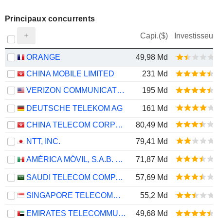
Principaux concurrents
Capi.($)
Investisseur
ORANGE
49,98 Md
CHINA MOBILE LIMITED
231 Md
VERIZON COMMUNICATIONS, INC.
195 Md
DEUTSCHE TELEKOM AG
161 Md
CHINA TELECOM CORPORATION LIMITED
80,49 Md
NTT, INC.
79,41 Md
AMÉRICA MÓVIL, S.A.B. DE C.V.
71,87 Md
SAUDI TELECOM COMPANY
57,69 Md
SINGAPORE TELECOMMUNICATIONS LIMITED
55,2 Md
EMIRATES TELECOMMUNICATIONS GROUP COMPANY
49,68 Md