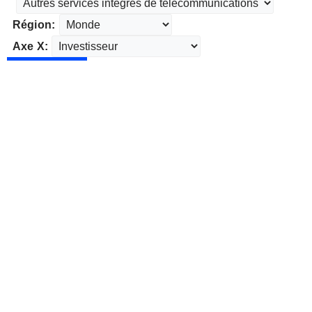
Région:
Axe X: