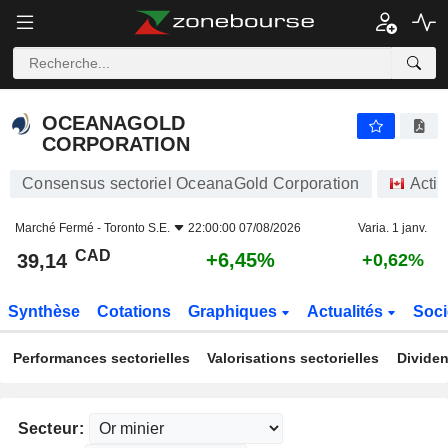
OCEANAGOLD CORPORATION
39,14
$
+6,45%
OCEANAGOLD
CORPORATION
Consensus sectoriel OceanaGold Corporation
Acti
Marché Fermé -
Toronto S.E.
22:00:00 07/08/2026
Varia. 1 janv.
CAD
+6,45%
39,14
+0,62%
Synthèse
Cotations
Graphiques
Actualités
Soci
Performances sectorielles
Valorisations sectorielles
Dividen
Secteur: