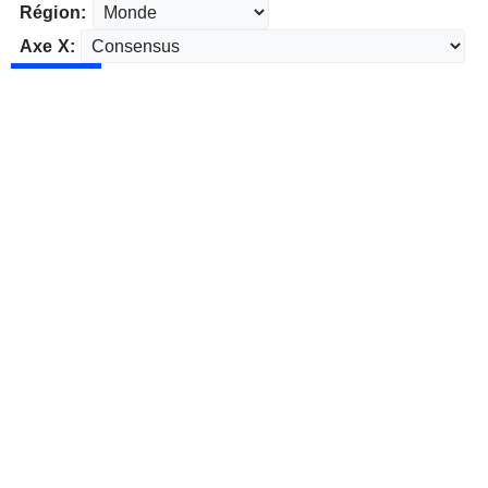
Région:
Axe X: