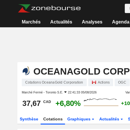
Marchés
Actualités
Analyses
Agenda
OCEANAGOLD CORP
Cotations OceanaGold Corporation
Actions
OGC
Marché Fermé -
Toronto S.E.
22:41:33 05/08/2026
Var
37,67
+6,80%
CAD
+10
Synthèse
Cotations
Graphiques
Actualités