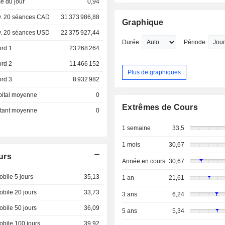
e du jour
0,94
. 20 séances CAD
31 373 986,88
Graphique
. 20 séances USD
22 375 927,44
Durée
Période
ord 1
23 268 264
ord 2
11 466 152
Plus de graphiques
ord 3
8 932 982
pital moyenne
0
Extrêmes de Cours
ottant moyenne
0
1 semaine
33,5
1 mois
30,67
urs
Année en cours
30,67
bile 5 jours
35,13
1 an
21,61
bile 20 jours
33,73
3 ans
6,24
bile 50 jours
36,09
5 ans
5,34
bile 100 jours
39,92