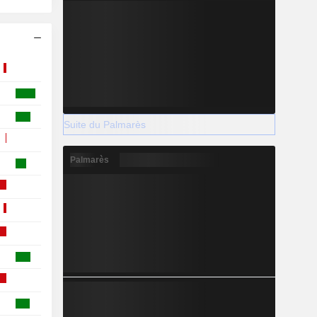
Suite du Palmarès
Palmarès