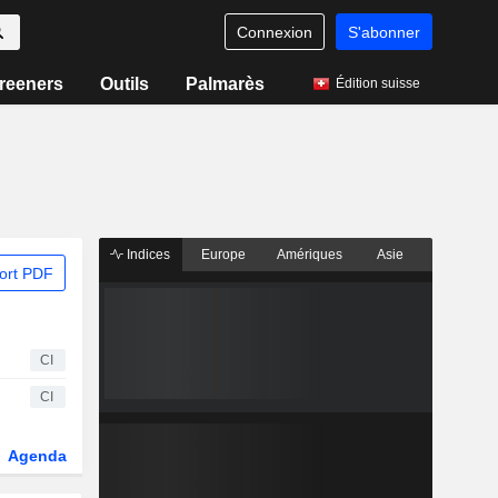
Connexion
S'abonner
reeners
Outils
Palmarès
Édition suisse
Indices
Europe
Amériques
Asie
ort PDF
CI
CI
Agenda
Secteur
Dérivés
Fonds et ETFs