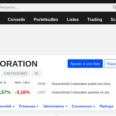
Conseils
Portefeuilles
Listes
Trading
Sc
ORATION
Ajouter à une liste
Rapp
CA6752224007
Or
ia. 5j.
Varia. 1 janv.
05/08
OceanaGold Corporation publie ses résultats pour le deuxième trimestre et le premier semestre clos le 30 juin 2026
,57%
-3,16%
22/07
OceanaGold Corporation autorise un plan de rachat d'actions.
Société
Finances
Valorisation
Consensus
Ratings