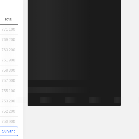
Total
771 100
769 200
763 200
761 900
758 300
757 000
755 100
753 200
752 200
750 900
Suivant