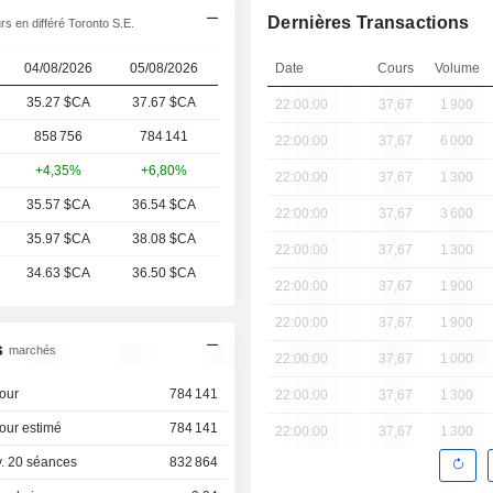
Dernières Transactions
s en différé Toronto S.E.
04/08/2026
05/08/2026
Date
Cours
Volume
35.27 $CA
37.67 $CA
22:00:00
37,67
1 900
858 756
784 141
22:00:00
37,67
6 000
+4,35%
+6,80%
22:00:00
37,67
1 300
35.57 $CA
36.54 $CA
22:00:00
37,67
3 600
35.97 $CA
38.08 $CA
22:00:00
37,67
1 300
34.63 $CA
36.50 $CA
22:00:00
37,67
1 900
22:00:00
37,67
1 900
s
marchés
22:00:00
37,67
1 000
our
784 141
22:00:00
37,67
1 300
our estimé
784 141
22:00:00
37,67
1 300
. 20 séances
832 864