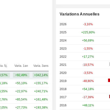
Variations Annuelles
2026
-3,16%
2025
+225,80%
2024
+56,69%
2023
-1,55%
2022
+17,27%
2021
-10,57%
ia. 5j.
Varia. 1an
Varia. 3ans
Capi.($)
2020
-3,53%
0,57%
+92,49%
+342,14%
5,98 Md
2019
-48,80%
4,18%
+55,10%
+155,17%
110 Md
2018
+54,18%
4,55%
+22,97%
+240,71%
83,78 Md
2017
-17,39%
2,76%
+85,54%
+161,48%
68,88 Md
2016
+48,11%
2,05%
+27,73%
+193,38%
55,88 Md