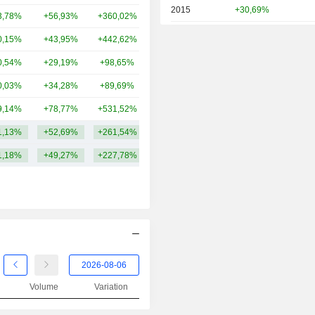
2015
+30,69%
3,78%
+56,93%
+360,02%
45,23 Md
2014
+23,17%
0,15%
+43,95%
+442,62%
30,49 Md
2013
-42,46%
0,54%
+29,19%
+98,65%
21,59 Md
2012
+26,67%
0,03%
+34,28%
+89,69%
18,25 Md
2011
-39,68%
9,14%
+78,77%
+531,52%
18,03 Md
2010
+114,37%
1,13%
+52,69%
+261,54%
45,8 Md
2009
+1 060,00%
1,18%
+49,27%
+227,78%
2008
-94,32%
2007
-24,57%
Volume
Variation