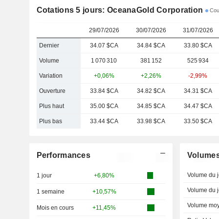
Cotations 5 jours: OceanaGold Corporation
Cour
29/07/2026
30/07/2026
31/07/2026
Dernier
34.07 $CA
34.84 $CA
33.80 $CA
Volume
1 070 310
381 152
525 934
Variation
+0,06%
+2,26%
-2,99%
Ouverture
33.84 $CA
34.82 $CA
34.31 $CA
Plus haut
35.00 $CA
34.85 $CA
34.47 $CA
Plus bas
33.44 $CA
33.98 $CA
33.50 $CA
Performances
Volume
Volume du j
1 jour
+6,80%
Volume du j
1 semaine
+10,57%
Volume moy
Mois en cours
+11,45%