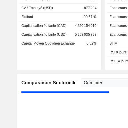
CA / Employé (USD)
877 294
Ecart cours
Flottant
99.67 %
Ecart cours
Capitalisation flottante (CAD)
4 250 154 010
Ecart cours
Capitalisation flottante (USD)
5 958 035 898
Ecart cours
Capital Moyen Quotidien Echangé
0.52%
STIM
RSI 9 jours
RSI 14 jour
Comparaison Sectorielle: