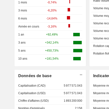
Ratio Volum
1 mois
-0,74%
Volume moy
3 mois
-6,20%
Volume moy
6 mois
-14,64%
Volume rec
Année en cours
-3,16%
Volume rec
1 an
+92,49%
Volume rec
3 ans
+342,14%
Rotation ca
5 ans
+450,73%
Rotation fl
10 ans
+181,54%
Données de base
Indicate
Capitalisation (CAD)
5 977 571 043
Moyenne mo
Capitalisation (USD)
5 977 571 043
Moyenne mo
Chiffre d'affaires (USD)
1 893 200 000
Moyenne mo
Nombre d'employés
2 158
Moyenne mo