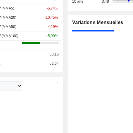
10 ans
3,48
 / (MMA5)
-6,74%
 / (MMA20)
-10,45%
Variations Mensuelles
 / (MMA50)
-4,19%
 / (MMA100)
+5,99%
58,16
s
52,64