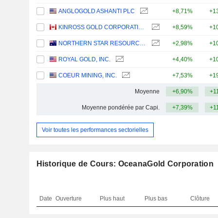
ANGLOGOLD ASHANTI PLC
+8,71%
+1
KINROSS GOLD CORPORATION
+8,59%
+1
NORTHERN STAR RESOURCES LIMITED
+2,98%
+1
ROYAL GOLD, INC.
+4,40%
+1
COEUR MINING, INC.
+7,53%
+1
Moyenne
+6,90%
+1
Moyenne pondérée par Capi.
+7,39%
+1
Voir toutes les performances sectorielles
Historique de Cours: OceanaGold Corporation
Date
Ouverture
Plus haut
Plus bas
Clôture