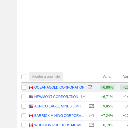
Ajouter à une liste
Varia.
Var
OCEANAGOLD CORPORATION
+6,80%
+1
NEWMONT CORPORATION
+6,71%
+1
AGNICO EAGLE MINES LIMITED
+9,85%
+1
BARRICK MINING CORPORATION
+7,24%
+1
WHEATON PRECIOUS METALS CORP.
+6,19%
+1