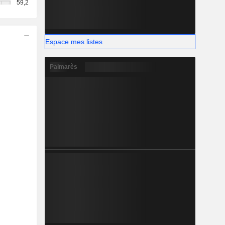
59,2
Espace mes listes
Palmarès