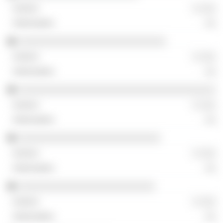
░ ░░░
░░
░░░░░░░░░░░░░░░░░░░░░░░░░░░
░ ░░░
░░
░░░░░░░░░░░░░░░░░░░░░░░░░░░░░░░░░░░░
░ ░░░
░░
░░░░░░░░░░░░░░░░░░░░░░░░░░
░ ░░░
░░
░░░░░░░░░░░░░░░░░░░░░░░░░
░ ░░░
░░