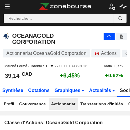
OCEANAGOLD CORPORATION
39,14
$
+6,45%
OCEANAGOLD
CORPORATION
Actionnariat OceanaGold Corporation
Actions
O
Marché Fermé -
Toronto S.E.
22:00:00 07/08/2026
Varia. 1 janv.
CAD
+6,45%
39,14
+0,62%
Synthèse
Cotations
Graphiques
Actualités
Soci
Profil
Gouvernance
Actionnariat
Transactions d'initiés
Classe d'Actions: OceanaGold Corporation