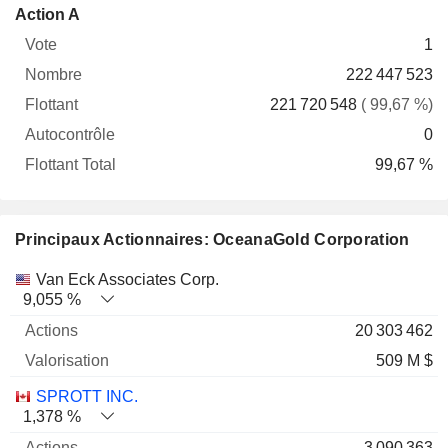
Flottant
Action A
Vote
Nombre
Flottant
Autocontrôle
Total
1
222 447 523
221 720 548
( 99,67 %)
0
99,67 %
Principaux Actionnaires: OceanaGold Corporation
Nom
Actions
%
Valorisation
Van Eck Associates Corp.
9,055 %
20 303 462
509 M $
SPROTT INC.
1,378 %
3 090 363