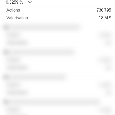
0,3259 %
730 795
18 M $
░░░░░░░░░░░░░░░░░░░░░░░░░
░ ░░░
░░
░░░░░░░░░░░░░░░░░░░░░░░
░ ░░░
░░
░░░░░░░░░░░░░░░░░░░░
░ ░░░
░░
░░░░░░░░░░░░░░░░░░░░░░░░░░░░░░░░
░ ░░░