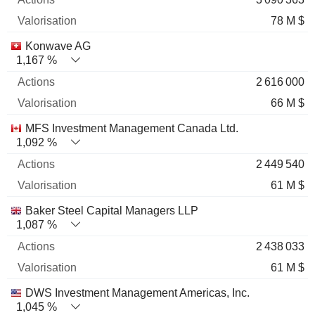
78 M $
Konwave AG
1,167 %
2 616 000
66 M $
MFS Investment Management Canada Ltd.
1,092 %
2 449 540
61 M $
Baker Steel Capital Managers LLP
1,087 %
2 438 033
61 M $
DWS Investment Management Americas, Inc.
1,045 %