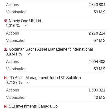
2 343 804
59 M $
Ninety One UK Ltd.
1,016 %
2 278 214
57 M $
Goldman Sachs Asset Management International
0,9341 %
2 094 403
53 M $
TD Asset Management, Inc. (13F Subfiler)
0,7137 %
1 600 321
40 M $
SEI Investments Canada Co.