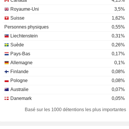
Canada
4,13%
Royaume-Uni
3,5%
Suisse
1,62%
Personnes physiques
0,55%
Liechtenstein
0,31%
Suède
0,26%
Pays-Bas
0,17%
Allemagne
0,1%
Finlande
0,08%
Pologne
0,08%
Australie
0,07%
Danemark
0,05%
Irlande
0,05%
Basé sur les 1000 détentions les plus importantes
Luxembourg
0,05%
Autriche
0,03%