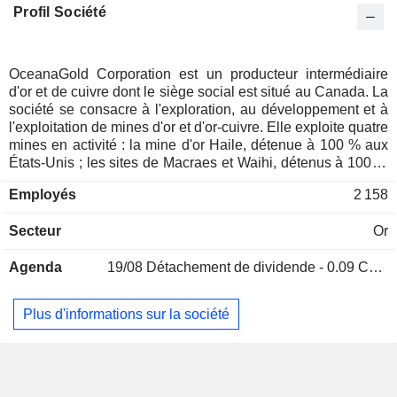
Profil Société
Mexique
0,02%
France
0,02%
Italie
0,01%
OceanaGold Corporation est un producteur intermédiaire
d'or et de cuivre dont le siège social est situé au Canada. La
Espagne
0,01%
société se consacre à l'exploration, au développement et à
Hong Kong
0,01%
l'exploitation de mines d'or et d'or-cuivre. Elle exploite quatre
mines en activité : la mine d'or Haile, détenue à 100 % aux
États-Unis ; les sites de Macraes et Waihi, détenus à 100 %
en Nouvelle-Zélande ; et la mine Didipio, détenue à 80 %
Employés
2 158
aux Philippines. La mine d'or Haile est située à Kershaw, en
Caroline du Sud. La mine Didipio est située sur l’île de
Secteur
Or
Luzon, aux Philippines, et produit à la fois de l’or et du
cuivre. Son exploitation de Waihi est située dans la
Agenda
19/08
Détachement de dividende - 0.09 CAD
commune de Waihi, sur l’île du Nord de la Nouvelle-
Zélande. L’exploitation de Macraes est une exploitation à
ciel ouvert et souterraine détenue à 100 % par la société,
Plus d'informations sur la société
située sur l’île du Sud de la Nouvelle-Zélande. L’or, le cuivre
et l’argent produits par la société sont essentiels aux
secteurs des énergies renouvelables et des transports, aux
dispositifs médicaux vitaux et aux technologies qui relient
les communautés à travers le monde.