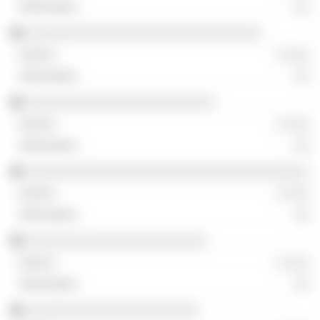
░░
░░░░░░░░░░░░░░░░░░░░░░░░░░░░░░
░ ░░░
░░
░░░░░░░░░░░░░░░░░░░░░░░░
░ ░░░
░░
░░░░░░░░░░░░░░░░░░░░░░░░░░░░░░░░░░░░
░ ░░░
░░
░░░░░░░░░░░░░░░░░░░░░░░
░ ░░░
░░
░░░░░░░░░░░░░░░░░░░░░░