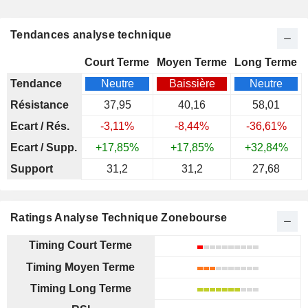
Tendances analyse technique
Court Terme
Moyen Terme
Long Terme
Tendance
Neutre
Baissière
Neutre
Résistance
37,95
40,16
58,01
Ecart / Rés.
-3,11%
-8,44%
-36,61%
Ecart / Supp.
+17,85%
+17,85%
+32,84%
Support
31,2
31,2
27,68
Ratings Analyse Technique Zonebourse
Timing Court Terme
Timing Moyen Terme
Timing Long Terme