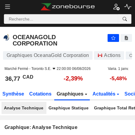
OCEANAGOLD CORPORATION
36,77
$
-2,39%
OCEANAGOLD
CORPORATION
Graphiques OceanaGold Corporation
Actions
O
Marché Fermé -
Toronto S.E.
22:00:00 06/08/2026
Varia. 1 janv.
CAD
-2,39%
36,77
-5,48%
Synthèse
Cotations
Graphiques
Actualités
Soci
Analyse Technique
Graphique Statique
Graphique Total Re
Graphique: Analyse Technique