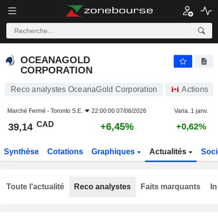
OCEANAGOLD CORPORATION
39,14
$
+6,45%
OCEANAGOLD
CORPORATION
Reco analystes OceanaGold Corporation
Actions
Marché Fermé -
Toronto S.E.
22:00:00 07/08/2026
Varia. 1 janv.
CAD
+6,45%
39,14
+0,62%
Synthèse
Cotations
Graphiques
Actualités
Soci
Toute l'actualité
Reco analystes
Faits marquants
In