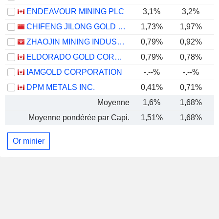
ENDEAVOUR MINING PLC
3,1%
3,2%
CHIFENG JILONG GOLD MINING GROUP LIMITED
1,73%
1,97%
ZHAOJIN MINING INDUSTRY COMPANY LIMITED
0,79%
0,92%
ELDORADO GOLD CORPORATION
0,79%
0,78%
IAMGOLD CORPORATION
-.--%
-.--%
DPM METALS INC.
0,41%
0,71%
Moyenne
1,6%
1,68%
Moyenne pondérée par Capi.
1,51%
1,68%
Or minier