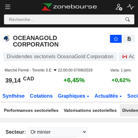
OCEANAGOLD CORPORATION
39,14
$
+6,45%
OCEANAGOLD
CORPORATION
Dividendes sectoriels OceanaGold Corporation
Act
Marché Fermé -
Toronto S.E.
22:00:00 07/08/2026
Varia. 1 janv.
CAD
+6,45%
39,14
+0,62%
Synthèse
Cotations
Graphiques
Actualités
Soci
Performances sectorielles
Valorisations sectorielles
Dividen
Secteur: