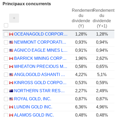
Principaux concurrents
Rendement
Rendement
du
du
dividende
dividende
(Y)
(Y+1)
OCEANAGOLD CORPORATION
1,28%
1,28%
NEWMONT CORPORATION
0,93%
0,94%
AGNICO EAGLE MINES LIMITED
0,91%
0,94%
BARRICK MINING CORPORATION
1,96%
2,62%
WHEATON PRECIOUS METALS CORP.
0,58%
0,65%
ANGLOGOLD ASHANTI PLC
4,22%
5,1%
KINROSS GOLD CORPORATION
0,53%
0,59%
NORTHERN STAR RESOURCES LIMITED
2,27%
2,49%
ROYAL GOLD, INC.
0,87%
0,87%
LUNDIN GOLD INC.
6,36%
4,96%
ALAMOS GOLD INC.
0,48%
0,48%