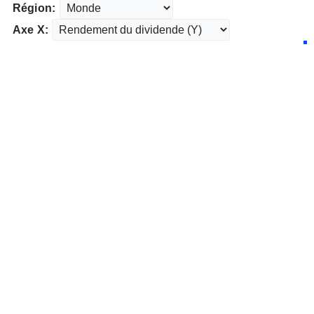
Région:
Axe X: