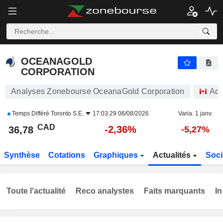
OCEANAGOLD CORPORATION
36,78
$
-2,36%
OCEANAGOLD
CORPORATION
Analyses Zonebourse OceanaGold Corporation
Act
Temps Différé
Toronto S.E.
17:03:29 06/08/2026
Varia. 1 janv.
CAD
-2,36%
36,78
-5,27%
Synthèse
Cotations
Graphiques
Actualités
Soci
Toute l'actualité
Reco analystes
Faits marquants
In