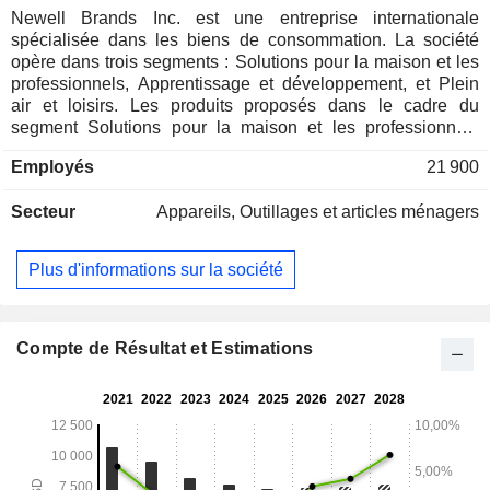
Newell Brands Inc. est une entreprise internationale
spécialisée dans les biens de consommation. La société
opère dans trois segments : Solutions pour la maison et les
professionnels, Apprentissage et développement, et Plein
air et loisirs. Les produits proposés dans le cadre du
segment Solutions pour la maison et les professionnels
comprennent des solutions de nettoyage et d'entretien
Employés
21 900
professionnel ; des systèmes de rangement pour placards et
garages ; des systèmes d'hygiène et des solutions de
Secteur
Appareils, Outillages et articles ménagers
manutention ; des produits ménagers, y compris des
appareils de cuisine ; des produits de conservation des
aliments et de rangement domestique ; des produits de mise
Plus d'informations sur la société
sous vide ; des ustensiles de cuisine haut de gamme, des
moules à pâtisserie, des couverts et des produits de parfum
d'intérieur. Le segment Apprentissage et développement
propose des produits dans les domaines des articles pour
Compte de Résultat et Estimations
bébés et des produits de soins pour nourrissons ; des
instruments d'écriture, notamment des marqueurs et des
surligneurs, des stylos et des crayons ; des produits
artistiques ; des produits destinés à des activités spécifiques
et des solutions d'étiquetage. Le segment Plein air et loisirs
propose des produits destinés aux activités de plein air et