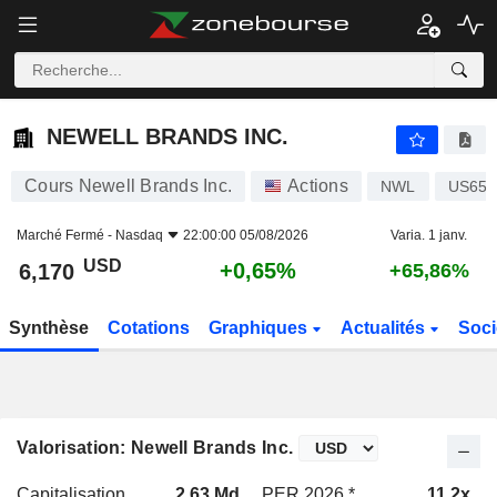
NEWELL BRANDS INC.
6,170
$
+0,65%
NEWELL BRANDS INC.
Cours Newell Brands Inc.
Actions
NWL
US651
Marché Fermé -
Nasdaq
22:00:00 05/08/2026
Varia. 1 janv.
USD
+0,65%
6,170
+65,86%
Synthèse
Cotations
Graphiques
Actualités
Soci
Valorisation: Newell Brands Inc.
Capitalisation
2,63 Md
PER 2026 *
11,2x