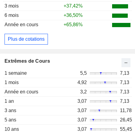
3 mois
+37,42%
6 mois
+36,50%
Année en cours
+65,86%
Plus de cotations
Extrêmes de Cours
1 semaine
5,5
7,13
1 mois
4,92
7,13
Année en cours
3,2
7,13
1 an
3,07
7,13
3 ans
3,07
11,78
5 ans
3,07
26,45
10 ans
3,07
55,45