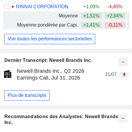
RINNAI CORPORATION
+1,09%
-4,40%
Moyenne
+1,51%
+2,64%
+
Moyenne pondérée par Capi.
+1,41%
-0,11%
+
Voir toutes les performances sectorielles
Dernier Transcript: Newell Brands Inc.
Newell Brands Inc., Q2 2026
31/07
Earnings Call, Jul 31, 2026
Plus de transcripts
Recommandations des Analystes: Newell Brands
Inc.