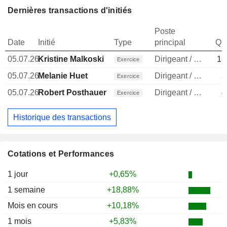
Dernières transactions d'initiés
Poste
Date
Initié
Type
principal
Qua
05.07.26
Kristine Malkoski
Dirigeant / cadre principal
18
Exercice
05.07.26
Melanie Huet
Dirigeant / cadre principal
3
Exercice
05.07.26
Robert Posthauer
Dirigeant / cadre principal
4
Exercice
Historique des transactions
Cotations et Performances
1 jour
+0,65%
1 semaine
+18,88%
Mois en cours
+10,18%
1 mois
+5,83%