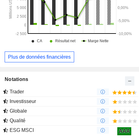
aux activités connexes. Ses marques comprennent
notamment Rubbermaid, Sharpie, Graco, Coleman, Yankee
Candle et Paper Mate.
Plus de données financières
Notations
Trader
Investisseur
Globale
Qualité
ESG MSCI
AAA