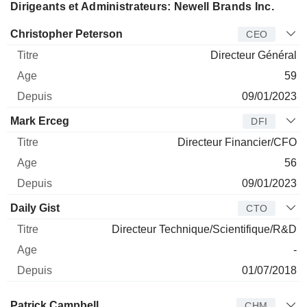
Dirigeants et Administrateurs: Newell Brands Inc.
Dirigeant
Titre
Age
Depuis
Christopher Peterson
CEO
Directeur Général
59
09/01/2023
Mark Erceg
DFI
Directeur Financier/CFO
56
09/01/2023
Daily Gist
CTO
Directeur Technique/Scientifique/R&D
-
01/07/2018
Administrateur
Titre
Age
Depuis
Patrick Campbell
CHM