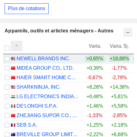
Plus de cotations
Appareils, outils et articles ménagers - Autres
Varia.
Varia. 5j.
NEWELL BRANDS INC.
+0,65%
+18,88%
+
MIDEA GROUP CO., LTD.
+0,39%
-1,77%
+
HAIER SMART HOME CO., LTD.
-0,67%
-2,79%
SHARKNINJA, INC.
+8,28%
+14,38%
+
LG ELECTRONICS INDIA LIMITED
+0,48%
+5,81%
DE'LONGHI S.P.A.
+1,46%
+5,58%
+
ZHEJIANG SUPOR CO., LTD.
-1,33%
-2,85%
SEB S.A.
+1,25%
+2,18%
BREVILLE GROUP LIMITED
+2,22%
+6,68%