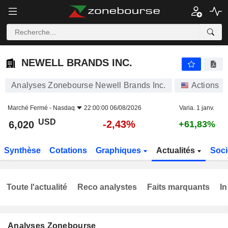
NEWELL BRANDS INC.
6,020
$
-2,43%
NEWELL BRANDS INC.
Analyses Zonebourse Newell Brands Inc.
Actions
Marché Fermé -
Nasdaq
22:00:00 06/08/2026
Varia. 1 janv.
USD
-2,43%
6,020
+61,83%
Synthèse
Cotations
Graphiques
Actualités
Soci
Toute l'actualité
Reco analystes
Faits marquants
In
Analyses Zonebourse