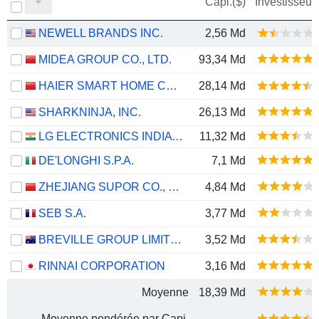
Capi.($)
Investisseur
NEWELL BRANDS INC.
2,56 Md
MIDEA GROUP CO., LTD.
93,34 Md
HAIER SMART HOME CO., LTD.
28,14 Md
SHARKNINJA, INC.
26,13 Md
LG ELECTRONICS INDIA LIMITED
11,32 Md
DE'LONGHI S.P.A.
7,1 Md
ZHEJIANG SUPOR CO., LTD.
4,84 Md
SEB S.A.
3,77 Md
BREVILLE GROUP LIMITED
3,52 Md
RINNAI CORPORATION
3,16 Md
Moyenne
18,39 Md
Moyenne pondérée par Capi.