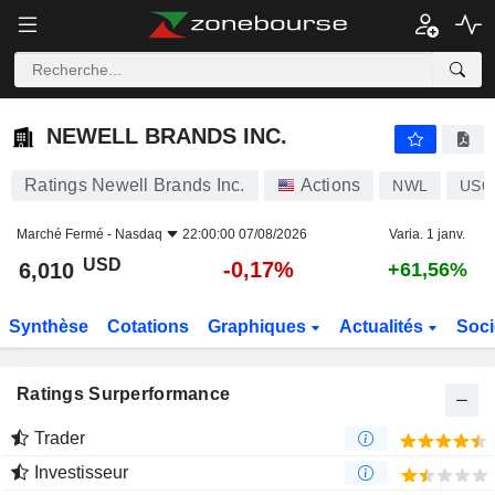
NEWELL BRANDS INC.
6,010
$
-0,17%
NEWELL BRANDS INC.
Ratings Newell Brands Inc.
Actions
NWL
US6
Marché Fermé -
Nasdaq
22:00:00 07/08/2026
Varia. 1 janv.
USD
-0,17%
6,010
+61,56%
Synthèse
Cotations
Graphiques
Actualités
Soci
Ratings Surperformance
Trader
Investisseur