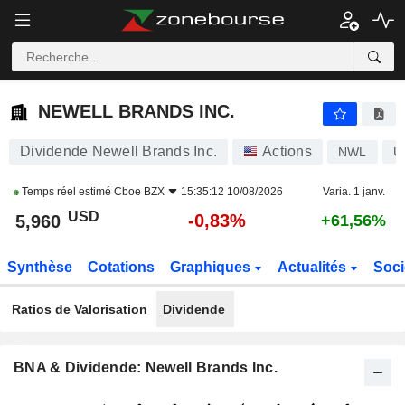
NEWELL BRANDS INC.
5,960
$
-0,83%
NEWELL BRANDS INC.
Dividende Newell Brands Inc.
Actions
NWL
U
Temps réel estimé
Cboe BZX
15:35:12 10/08/2026
Varia. 1 janv.
USD
-0,83%
5,960
+61,56%
Synthèse
Cotations
Graphiques
Actualités
Soci
Ratios de Valorisation
Dividende
BNA & Dividende: Newell Brands Inc.