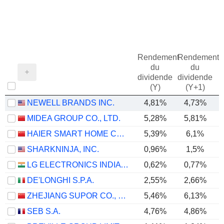
Rendement
Rendement
du
du
dividende
dividende
(Y)
(Y+1)
NEWELL BRANDS INC.
4,81%
4,73%
MIDEA GROUP CO., LTD.
5,28%
5,81%
HAIER SMART HOME CO., LTD.
5,39%
6,1%
SHARKNINJA, INC.
0,96%
1,5%
LG ELECTRONICS INDIA LIMITED
0,62%
0,77%
DE'LONGHI S.P.A.
2,55%
2,66%
ZHEJIANG SUPOR CO., LTD.
5,46%
6,13%
SEB S.A.
4,76%
4,86%