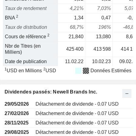
Taux de rendement
4,21%
7,03%
5,07
2
BNA
1,34
0,47
-0,9
Taux de distribution
68,7%
196%
-46,8
2
Cours de référence
21,840
13,080
8,68
Nbr de Titres (en
425 400
413 598
414 19
Milliers)
Date de publication
11.02.22
10.02.23
09.02.2
1
2
USD en Millions
USD
Données Estimées
Dividendes passés: Newell Brands Inc.
29/05/2026
Détachement de dividende - 0.07 USD
27/02/2026
Détachement de dividende - 0.07 USD
28/11/2025
Détachement de dividende - 0.07 USD
29/08/2025
Détachement de dividende - 0.07 USD