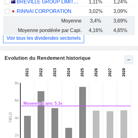
BREVILLE GROUP LIMITED
1,11%
1,24%
RINNAI CORPORATION
3,02%
3,09%
Moyenne
3,4%
3,69%
Moyenne pondérée par Capi.
4,16%
4,65%
Voir tous les dividendes sectoriels
Evolution du Rendement historique