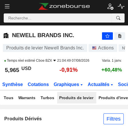
NEWELL BRANDS INC.
5,965
$
-0,91%
NEWELL BRANDS INC.
Produits de levier Newell Brands Inc.
Actions
N
Temps réel estimé
Cboe BZX
21:04:49 07/08/2026
Varia. 1 janv.
USD
-0,91%
5,965
+60,48%
Synthèse
Cotations
Graphiques
Actualités
Soci
Tous
Warrants
Turbos
Produits de levier
Produits d'inv
Filtres
Produits Dérivés