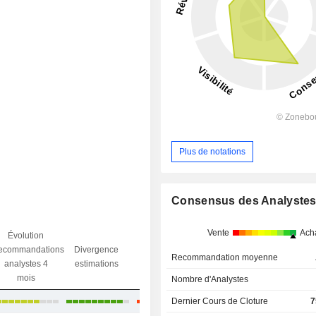
Plus de notations
Consensus des Analyste
Vente
Ach
Évolution
Divergence
ecommandations
Divergence
Ecart obj.
objectif
Recommandation moyenne
analystes 4
estimations
/ dr
analystes
mois
Nombre d'Analystes
Dernier Cours de Cloture
-1,14%
7