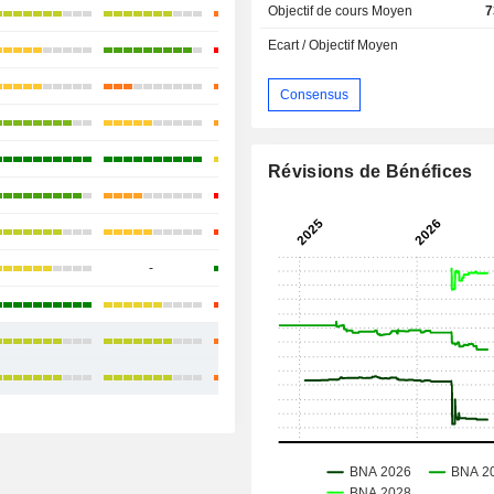
Objectif de cours Moyen
7
+19,26%
Ecart / Objectif Moyen
-5,48%
+30,77%
Consensus
+37,33%
-22,74%
Révisions de Bénéfices
+52,9%
+36,54%
-
-9,53%
+14,12%
+15,20%
+16,33%