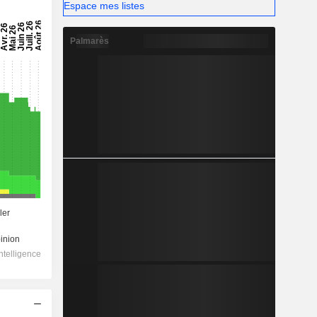
Espace mes listes
Palmarès