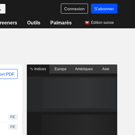
Connexion
S'abonner
reeners
Outils
Palmarès
Édition suisse
Indices
Europe
Amériques
Asie
ort PDF
RE
RE