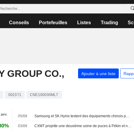
Conseils
Portefeuilles
Listes
Trading
Sc
 GROUP CO.,
Ajouter à une liste
Rapp
002371
CNE100000ML7
 janv.
05/08
Samsung et SK Hynix testent des équipements chinois pour se prémunir des risques liés aux États-Unis
80%
03/08
CXMT projette une deuxième usine de puces à Pékin et négocie son financement, selon des sources