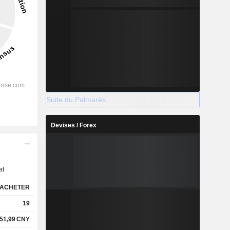
Suite du Palmarès
Devises / Forex
s
at
ACHETER
19
51,99
CNY