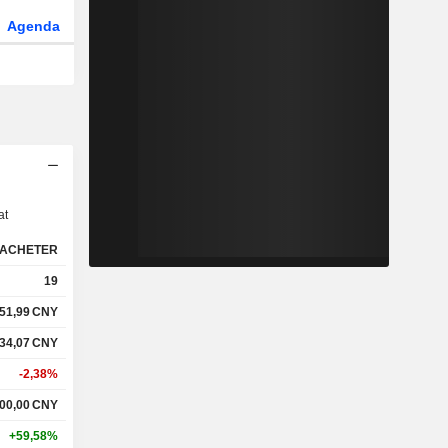
Agenda
Secteur
Fonds et ETFs
s
at
ACHETER
19
51,99
CNY
34,07
CNY
-2,38%
200,00
CNY
+59,58%