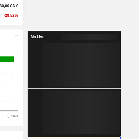
30,00
CNY
-29,52%
Ma Liste