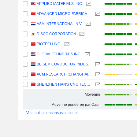
APPLIED MATERIALS, INC.
ADVANCED MICRO-FABRICATION EQUIPMENT INC. CHINA
ASM INTERNATIONAL N.V.
DISCO CORPORATION
PIOTECH INC.
GLOBALFOUNDRIES INC.
BE SEMICONDUCTOR INDUSTRIES N.V.
ACM RESEARCH (SHANGHAI), INC.
SHENZHEN HAN'S CNC TECHNOLOGY CO., LTD.
Moyenne
Moyenne pondérée par Capi.
Voir tout le consensus sectoriel