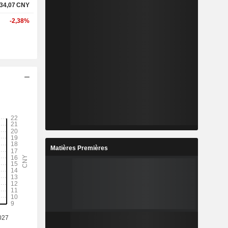
34,07
CNY
-2,38%
Matières Premières