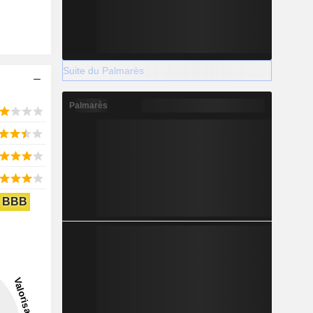
Suite du Palmarès
Palmarès
BBB