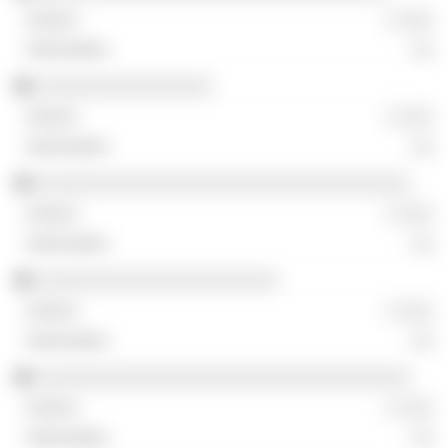
░ ░░░
░░
░░░░░░░░░░░░░░░░
░ ░░░
░░
░░░░░░░░░░░░░░░░░░░░░░░░░░░░░░░░░░
░ ░░░
░░
░░░░░░░░░░░░░░░░░░░░░░
░ ░░░
░░
░░░░░░░░░░░░░░░░░░░░░░░░░░░░░░░░░░
░ ░░░
░░