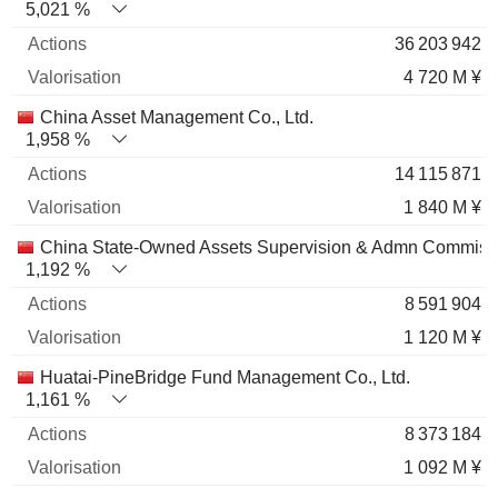
5,021 %
36 203 942
4 720 M ¥
China Asset Management Co., Ltd.
1,958 %
14 115 871
1 840 M ¥
China State-Owned Assets Supervision & Admn Commiss
1,192 %
8 591 904
1 120 M ¥
Huatai-PineBridge Fund Management Co., Ltd.
1,161 %
8 373 184
1 092 M ¥