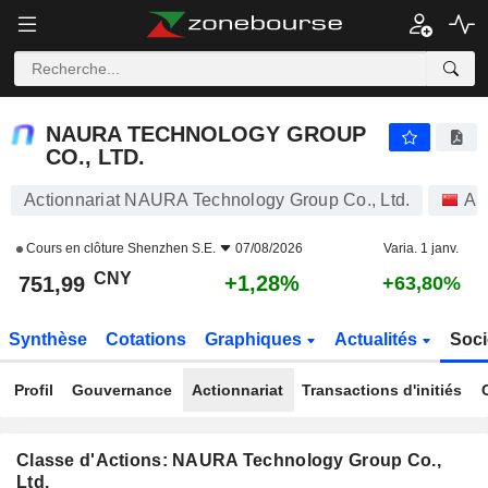
NAURA TECHNOLOGY GROUP CO., LTD.
751,99
¥
+1,28%
NAURA TECHNOLOGY GROUP
CO., LTD.
Actionnariat NAURA Technology Group Co., Ltd.
Ac
Cours en clôture
Shenzhen S.E.
07/08/2026
Varia. 1 janv.
CNY
+1,28%
751,99
+63,80%
Synthèse
Cotations
Graphiques
Actualités
Soci
Profil
Gouvernance
Actionnariat
Transactions d'initiés
Classe d'Actions: NAURA Technology Group Co.,
Ltd.