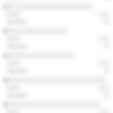
░░░░░░░░░░░░░░░░░░░░░░░░░░░░░░
░ ░░░
░░
░░░░░░░░░░░░░░░░░░░░░
░ ░░░
░░
░░░░░░░░░░░░░░░░░░░░░░░
░ ░░░
░░
░░░░░░░░░░░░░░░░░░░░░░░░░░░░░░░░░░░
░ ░░░
░░
░░░░░░░░░░░░░░░░░░░░░░░░░░░░░░░░░
░ ░░░