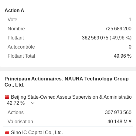
Flottant
Action A
Vote
Nombre
Flottant
Autocontrôle
Total
1
725 689 200
362 569 075
( 49,96 %)
0
49,96 %
Principaux Actionnaires: NAURA Technology Group
Co., Ltd.
Nom
Actions
%
Valorisation
Beijing State-Owned Assets Supervision & Administration
42,72 %
307 973 560
40 148 M ¥
Sino IC Capital Co., Ltd.