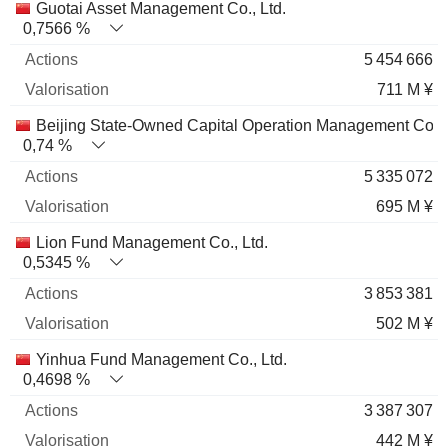
Guotai Asset Management Co., Ltd.
0,7566 %
5 454 666
711 M ¥
Beijing State-Owned Capital Operation Management Co. Lt
0,74 %
5 335 072
695 M ¥
Lion Fund Management Co., Ltd.
0,5345 %
3 853 381
502 M ¥
Yinhua Fund Management Co., Ltd.
0,4698 %
3 387 307
442 M ¥