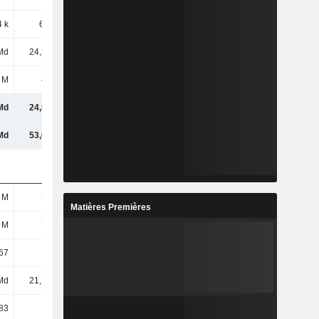
4 k
6,83 M
10,62 M
-31,3 M
Md
24,37 Md
31,08 Md
37,73 Md
 M
458 M
1,14 Md
6,2 Md
Md
24,82 Md
32,23 Md
43,93 Md
Md
53,62 Md
65,71 Md
89,8 Md
 M
716 M
720 M
725 M
Matières Premières
 M
716 M
720 M
725 M
67
34,04
43,15
52,06
Md
21,79 Md
26,34 Md
24,82 Md
83
30,45
36,57
34,25