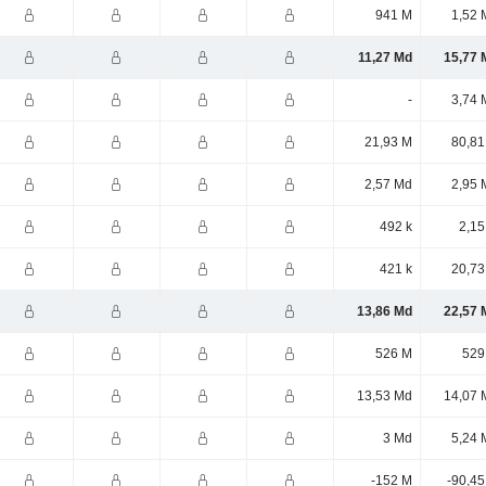
941 M
1,52 
11,27 Md
15,77 
-
3,74 
21,93 M
80,81
2,57 Md
2,95 
492 k
2,15
421 k
20,73
13,86 Md
22,57 
526 M
529
13,53 Md
14,07 
3 Md
5,24 
-152 M
-90,45