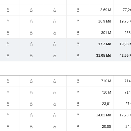
-3,69 M
-77,2
16,9 Md
19,75 
301 M
238
17,2 Md
19,98 
31,05 Md
42,55 
710 M
714
710 M
714
23,81
27,
14,82 Md
17,73 
20,88
24,