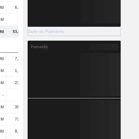
Md
6,45 Md
6,12 Md
6,89 Md
 M
223 M
1,03 Md
224 M
Suite du Palmarès
Md
53,62 Md
65,71 Md
89,8 Md
Palmarès
Md
7,86 Md
12,19 Md
15,54 Md
 M
1,12 Md
1,32 Md
2,03 Md
 M
23,07 M
3 M
343 M
-
-
2,04 Md
1,36 Md
 M
39,29 M
42 M
93,47 M
 M
73,44 M
260 M
207 M
Md
8,32 Md
6,21 Md
4,29 Md