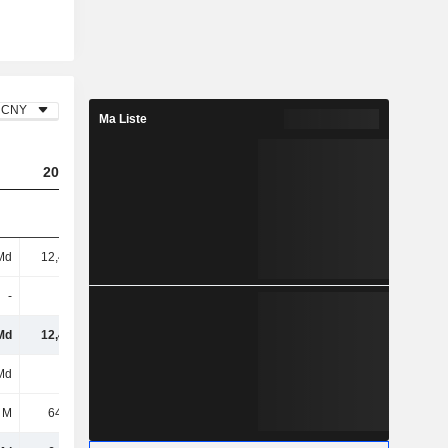
CNY
Ma Liste
2023
2024
2025
Md
12,45 Md
12,35 Md
17,34 Md
-
-
-
41,97 M
Md
12,45 Md
12,35 Md
17,38 Md
Md
6 Md
7,83 Md
10,31 Md
 M
64,81 M
113 M
112 M