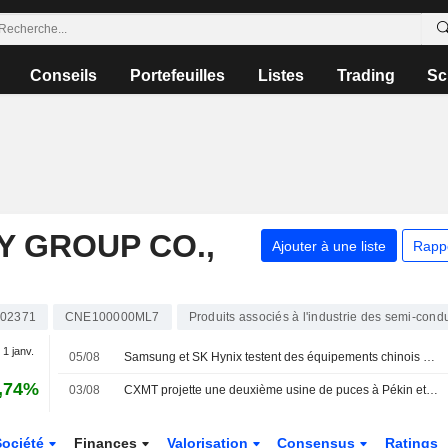
Conseils
Portefeuilles
Listes
Trading
Sc
 GROUP CO.,
Ajouter à une liste
Rapp
02371
CNE100000ML7
Produits associés à l'industrie des semi-cond
 1 janv.
05/08
Samsung et SK Hynix testent des équipements chinois pour se prémunir des risques liés aux États-Unis
,74%
03/08
CXMT projette une deuxième usine de puces à Pékin et négocie son financement, selon des sources
Société
Finances
Valorisation
Consensus
Ratings