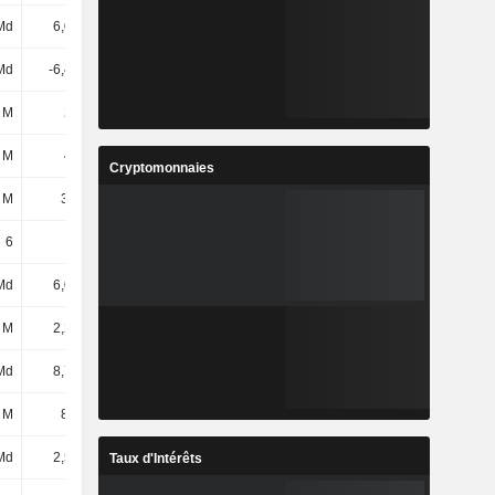
Md
6,04 Md
6,2 Md
14,94 Md
Md
-6,41 Md
-6,15 Md
-2,44 Md
 M
279 M
554 M
631 M
 M
458 M
1,14 Md
6,2 Md
Cryptomonnaies
 M
3,39 M
66,3 M
300 M
6
6
6
6
Md
6,01 Md
8,32 Md
13,06 Md
 M
2,29 Md
4,47 Md
3,15 Md
Md
8,72 Md
10,78 Md
12,62 Md
 M
8,22 M
6,68 M
12,48 M
Md
2,53 Md
5,08 Md
6,08 Md
Taux d'Intérêts