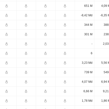
651 M
4,09 
-8,42 Md
-6,35 
344 M
388
301 M
238
-
2,03
6
3,23 Md
5,56 
739 M
549
4,07 Md
6,94 
6,66 M
9,21
1,78 Md
1,86 