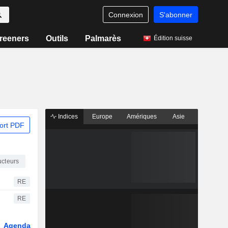
Connexion
S'abonner
reeners
Outils
Palmarès
Édition suisse
Indices
Europe
Amériques
Asie
ort PDF
ucteurs
RE
RE
Agenda
Secteur
Fonds et ETFs