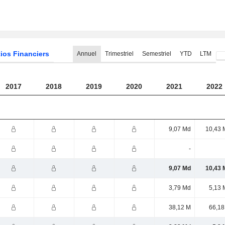
ios Financiers
Annuel
Trimestriel
Semestriel
YTD
LTM
2017
2018
2019
2020
2021
2022
9,07 Md
10,43 
-
9,07 Md
10,43 
3,79 Md
5,13 
38,12 M
66,18