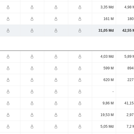
3,35 Md
4,98 
161 M
180
31,05 Md
42,55 
4,03 Md
5,89 
599 M
894
620 M
227
-
9,86 M
41,15
19,53 M
2,97
5,05 Md
7,2 