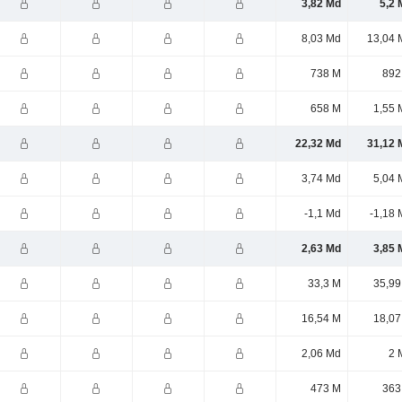
3,82 Md
5,2 
8,03 Md
13,04 
738 M
892
658 M
1,55 
22,32 Md
31,12 
3,74 Md
5,04 
-1,1 Md
-1,18 
2,63 Md
3,85 
33,3 M
35,99
16,54 M
18,07
2,06 Md
2 
473 M
363