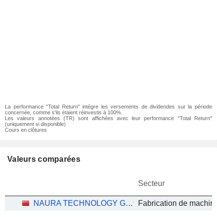
La performance "Total Return" intègre les versements de dividendes sur la période
concernée, comme s'ils étaient réinvestis à 100%.
Les valeurs annotées (TR) sont affichées avec leur performance "Total Return"
(uniquement si disponible)
Cours en clôtures
Valeurs comparées
Secteur
NAURA TECHNOLOGY GROUP CO., LTD.