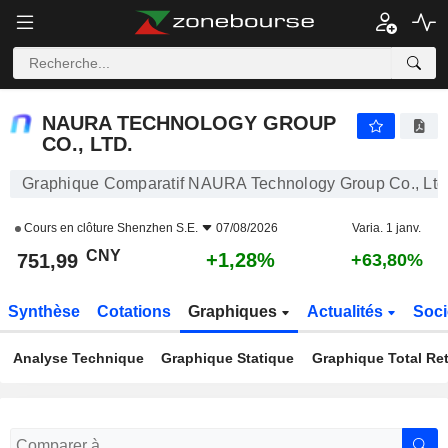
NAURA TECHNOLOGY GROUP CO., LTD.
751,99
¥
+1,28%
NAURA TECHNOLOGY GROUP
CO., LTD.
Graphique Comparatif NAURA Technology Group Co., Ltd
Cours en clôture
Shenzhen S.E.
07/08/2026
Varia. 1 janv.
CNY
+1,28%
751,99
+63,80%
Synthèse
Cotations
Graphiques
Actualités
Soci
Analyse Technique
Graphique Statique
Graphique Total Re