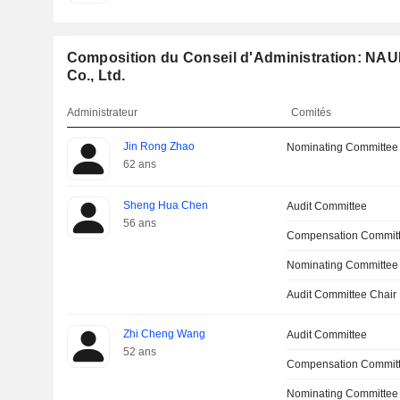
Composition du Conseil d'Administration: NA
Co., Ltd.
Administrateur
Comités
Jin Rong Zhao
Nominating Committee
62 ans
Sheng Hua Chen
Audit Committee
56 ans
Compensation Commit
Nominating Committee
Audit Committee Chair
Zhi Cheng Wang
Audit Committee
52 ans
Compensation Commit
Nominating Committee