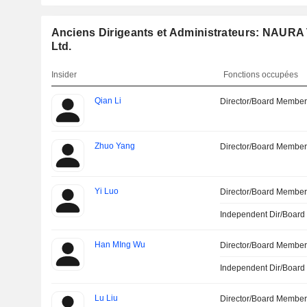
Anciens Dirigeants et Administrateurs: NAURA
Ltd.
Insider
Fonctions occupées
Qian Li
Director/Board Membe
Zhuo Yang
Director/Board Membe
Yi Luo
Director/Board Membe
Independent Dir/Boar
Han MIng Wu
Director/Board Membe
Independent Dir/Boar
Lu Liu
Director/Board Membe