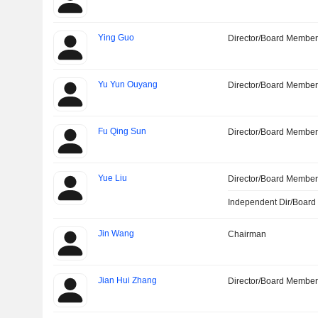
Ying Guo
Director/Board Membe
Yu Yun Ouyang
Director/Board Membe
Fu Qing Sun
Director/Board Membe
Yue Liu
Director/Board Membe
Independent Dir/Boar
Jin Wang
Chairman
Jian Hui Zhang
Director/Board Membe