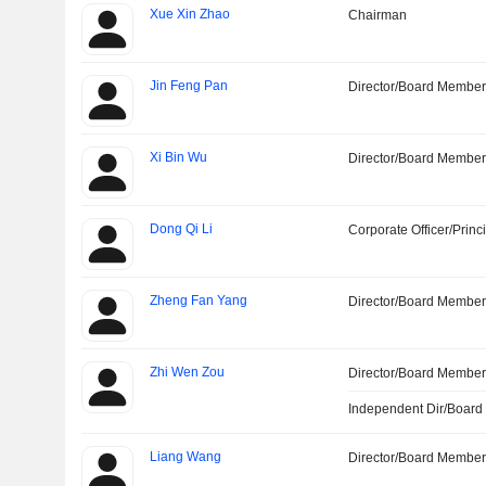
Xue Xin Zhao
Chairman
Jin Feng Pan
Director/Board Membe
Xi Bin Wu
Director/Board Membe
Dong Qi Li
Corporate Officer/Princ
Zheng Fan Yang
Director/Board Membe
Zhi Wen Zou
Director/Board Membe
Independent Dir/Boar
Liang Wang
Director/Board Membe