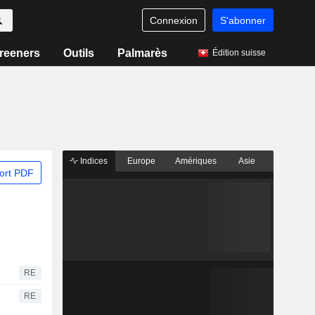
Connexion
S'abonner
reeners
Outils
Palmarès
Édition suisse
Indices
Europe
Amériques
Asie
ort PDF
RE
RE