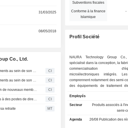
Subventions fiscales
Conforme à la finance
-
r
31/03/2025
Islamique
r
08/05/2018
Profil Société
NAURA Technology Group Co., 
up Co., Ltd.
spécialisé dans la conception, la fabri
commercialisation d'équi
Naura Technology Group Co., Ltd. annonce des changements au sein de son conseil d'administration
CI
microélectroniques intégrés. Le
comprennent notamment des semi-co
Naura Technology Group Co., Ltd. annonce des changements au sein de son conseil d'administration
CI
des équipements de traitement éle
Naura Technology Group Co., Ltd. annonce la nomination de nouveaux membres au conseil d'administration
CI
des systèmes de batteries solaires et
Employés
et des composants électroniques de p
NAURA Technology Group Co. annonce des nominations à des postes de direction
CI
Secteur
Produits associés à l'i
sa retraite
MT
semi-c
Agenda
26/08
Publication des résultat