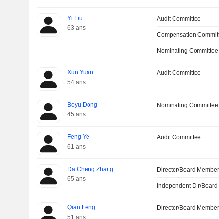
Yi Liu
Audit Committee
63 ans
Compensation Commit
Nominating Committee
Xun Yuan
Audit Committee
54 ans
Boyu Dong
Nominating Committee
45 ans
Feng Ye
Audit Committee
61 ans
Da Cheng Zhang
Director/Board Membe
65 ans
Independent Dir/Boar
Qian Feng
Director/Board Membe
51 ans