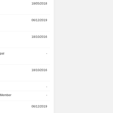
18/05/2018
29/03/2023
r
06/12/2019
29/03/2023
r
18/10/2016
28/03/2023
ipal
-
24/02/2023
r
18/10/2016
09/08/2022
r
-
06/12/2019
d Member
-
06/12/2019
r
06/12/2019
-