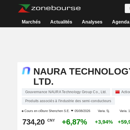
Marchés
Actualités
Analyses
Agenda
NAURA TECHNOLOGY
LTD.
Gouvernance NAURA Technology Group Co., Ltd.
Actio
Produits associés à l'industrie des semi-conducteurs
Cours en clôture
Shenzhen S.E.
05/08/2026
Varia. 5j.
Varia. 1
734,20
+6,87%
CNY
+3,94%
+59,