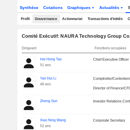
Synthèse
Cotations
Graphiques
Actualités
Profil
Gouvernance
Actionnariat
Transactions d'initiés
C
Comité Exécutif: NAURA Technology Group Co.,
Dirigeant
Fonctions occupées
Hai Hong Tao
Chief Executive Officer
51 ans
Yan Hui Li
Comptroller/Controller/
48 ans
Director of Finance/CF
Zheng Sun
Investor Relations Cont
Xiao Ning Wang
Corporate Secretary
52 ans