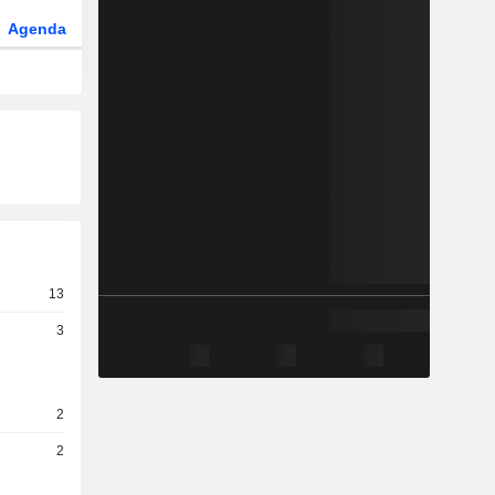
Agenda
Secteur
Fonds et ETFs
13
3
2
2