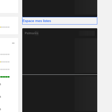
Espace mes listes
Palmarès
n
n
n