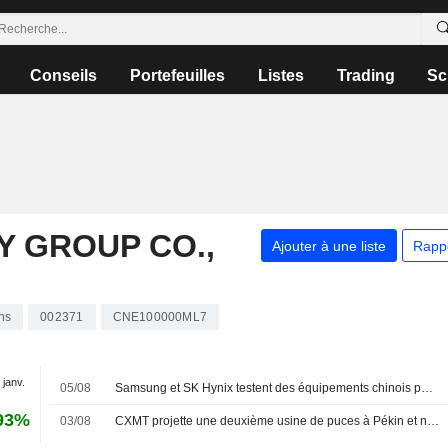
Conseils
Portefeuilles
Listes
Trading
Sc
 GROUP CO.,
Ajouter à une liste
Rapp
ns
002371
CNE100000ML7
 janv.
05/08
Samsung et SK Hynix testent des équipements chinois pour se prémunir des risques liés aux États-Unis
93%
03/08
CXMT projette une deuxième usine de puces à Pékin et négocie son financement, selon des sources