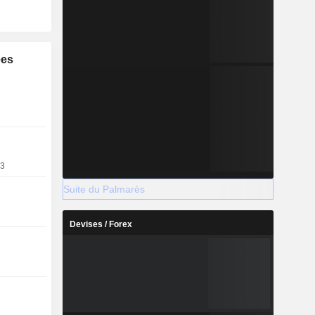
ées
23
Suite du Palmarès
Devises / Forex