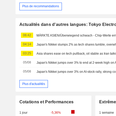
Plus de recommandations
Actualités dans d'autres langues: Tokyo Electr
06:42
MÄRKTE ASIEN/Überwiegend schwach - Chip-Werte erne
04:14
03:25
Asia shares ease on tech pullback, oil stable as Iran talks
05/08
05/08
Japan's Nikkei jumps over 3% on AI-stock rally, strong c
Plus d'actualités
Cotations et Performances
Extrême
1 jour
-5,36%
1 semaine