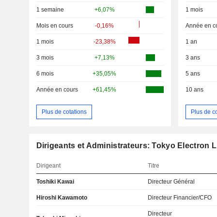
1 semaine
+6,07%
1 mois
Mois en cours
-0,16%
Année en c
1 mois
-23,38%
1 an
3 mois
+7,13%
3 ans
6 mois
+35,05%
5 ans
Année en cours
+61,45%
10 ans
Plus de cotations
Plus de c
Dirigeants et Administrateurs: Tokyo Electron L
Dirigeant
Titre
Toshiki Kawai
Directeur Général
Hiroshi Kawamoto
Directeur Financier/CFO
Directeur