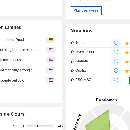
Plus d'analyses
on Limited
Notations
ut unter Druck
Trader
Japan's Nikkei slumps 2% as tech shares tumble, overwhelming broader market gains
Investisseur
 stay in focus
Globale
Japan's Nikkei jumps over 3% to end at 2-week high on AI-stock rally, strong corporate outlook
Qualité
ESG MSCI
orporate outlook
s de Cours
52 550
59 700