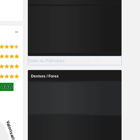
Suite du Palmarès
Devises / Forex
AAA