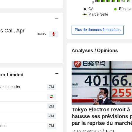
s Call, Apr
Plus de données financières
04/05
Analyses / Opinions
on Limited
r le dossier
ZM
ZM
Tokyo Electron revoit à 
hausse ses prévisions 
ZM
par la reprise du marc
chat
ZM
Le 15 janvier 2025 à 13:51