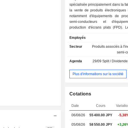
spécialisée principalement dans la fab
la vente de produits électroniques i
notamment d'équipements de prod
semi-conducteurs et d'équipe
production d'écrans plats (FPD). 
des équipements de fabrication
Employés
conducteurs propose des équip
traitement thermique par lots compa
Secteur
Produits associés à l'i
les plaquettes, des équipements de 
semi-c
discontinus compatibles avec les p
Agenda
29/09
Split / Dividende 
des équipements de dépôt pour 
unique compatibles avec les plaqu
enduiseurs/développeurs compatible
Plus d'informations sur la société
plaquettes, des systèmes de gravure
compatibles avec les plaquettes, ai
systèmes de test de semi-conduc
Cotations
société fournit également des s
logistique, de gestion des instal
Date
Cours
Variati
d'assurance.
06/08/26
55 400.00
JPY
-5,38
05/08/26
58 550.00 JPY
+3,26