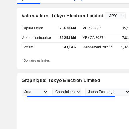
Valorisation: Tokyo Electron Limited
Capitalisation
26 620 Md
PER 2027 *
35,
Valeur d'entreprise
26 253 Md
VE / CA 2027 *
7,8
Flottant
93,19%
Rendement 2027 *
1,37
* Données estimées
Graphique: Tokyo Electron Limited