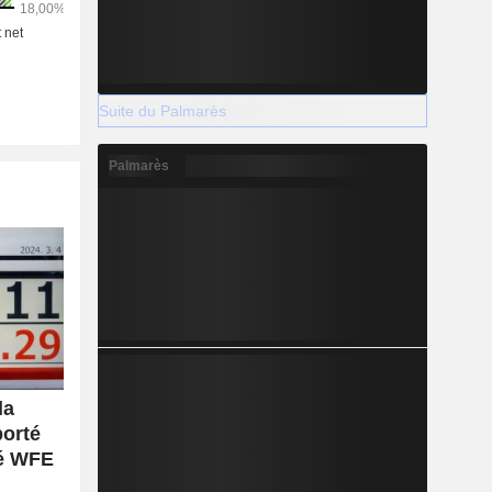
Suite du Palmarès
Palmarès
la
porté
hé WFE