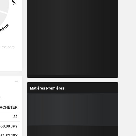
s
Matières Premières
at
ACHETER
22
550,00
JPY
931,82
JPY