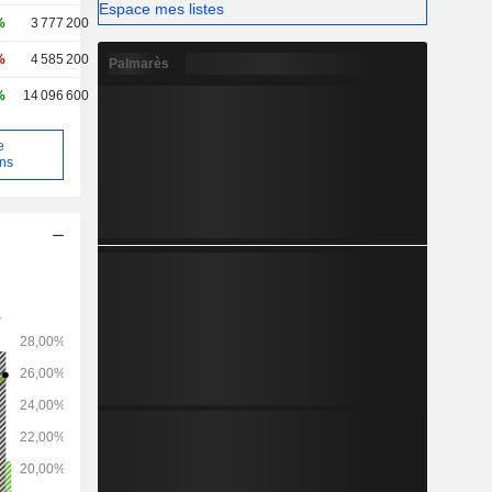
Espace mes listes
%
3 777 200
%
4 585 200
Palmarès
%
14 096 600
e
ons