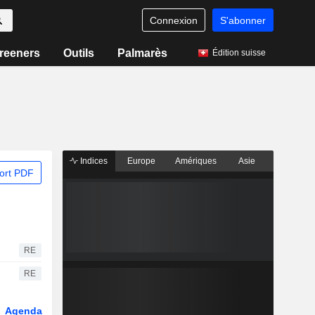
Connexion
S'abonner
reeners
Outils
Palmarès
Édition suisse
Indices
Europe
Amériques
Asie
ort PDF
RE
RE
Agenda
Secteur
Dérivés
Fonds et ETFs