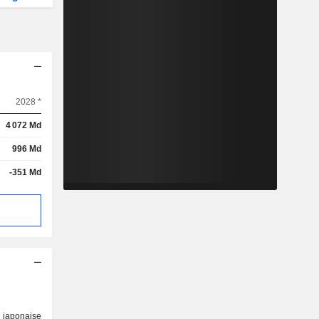
2028 *
4 072 Md
996 Md
-351 Md
 japonaise