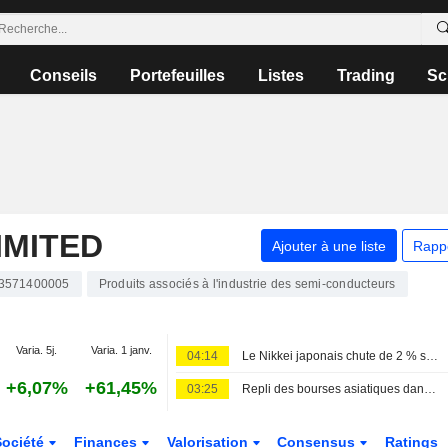
Conseils
Portefeuilles
Listes
Trading
Sc
IMITED
Ajouter à une liste
Rapp
3571400005
Produits associés à l'industrie des semi-conducteurs
Varia. 5j.
Varia. 1 janv.
04:14
Le Nikkei japonais chute de 2 % sous le poids des valeurs technologiques, occultant la progression du reste du marché
+6,07%
+61,45%
03:25
Repli des bourses asiatiques dans le sillage de la technologie, le pétrole stable face aux négociations avec l'Iran
Société
Finances
Valorisation
Consensus
Ratings