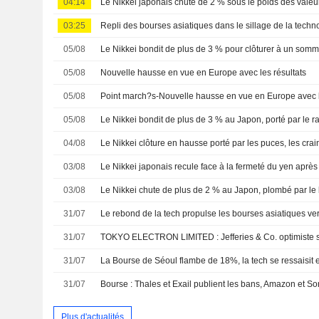
04:14
03:25
05/08
05/08
Nouvelle hausse en vue en Europe avec les résultats
05/08
Point march?s-Nouvelle hausse en vue en Europe avec le
05/08
04/08
03/08
03/08
31/07
Le rebond de la tech propulse les bourses asiatiques ve
31/07
TOKYO ELECTRON LIMITED : Jefferies & Co. optimiste su
31/07
La Bourse de Séoul flambe de 18%, la tech se ressaisit 
31/07
Bourse : Thales et Exail publient les bans, Amazon et Son
Plus d'actualités