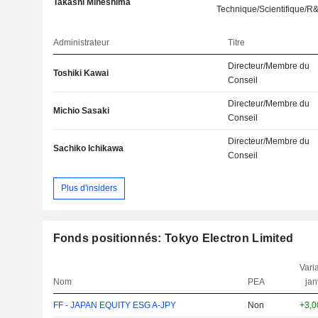
Takashi Mineshima
Technique/Scientifique/R
Administrateur
Titre
Directeur/Membre du
Toshiki Kawai
Conseil
Directeur/Membre du
Michio Sasaki
Conseil
Directeur/Membre du
Sachiko Ichikawa
Conseil
Plus d'insiders
Fonds positionnés: Tokyo Electron Limited
Varia
Nom
PEA
jan
FF - JAPAN EQUITY ESG A-JPY
Non
+3,