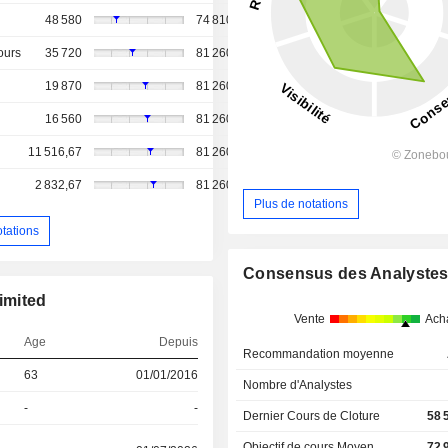
48 580
74 810
ours
35 720
81 260
19 870
81 260
16 560
81 260
11 516,67
81 260
2 832,67
81 260
Plus de notations
otations
Consensus des Analyste
imited
Vente
Ach
Age
Depuis
Recommandation moyenne
63
01/01/2016
Nombre d'Analystes
-
-
Dernier Cours de Cloture
58 
Objectif de cours Moyen
72 