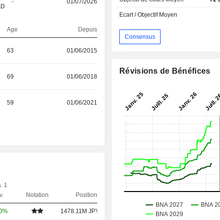
-
01/07/2026
&D
Ecart / Objectif Moyen
Age
Depuis
Consensus
63
01/06/2015
Révisions de Bénéfices
69
01/06/2018
59
01/06/2021
. 1
v.
Notation
Position
00%
1478.11M JPY