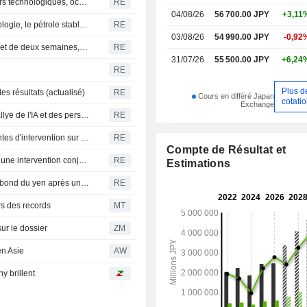
Le Nikkei japonais chute de 2 % sous le poids des valeurs technologiques, occultant la progression du reste du marché
RE
04/08/26
56 700.00 JPY
+3,11
Repli des bourses asiatiques dans le sillage de la technologie, le pétrole stable face aux négociations avec l'Iran
RE
03/08/26
54 990.00 JPY
-0,92
Le Nikkei bondit de plus de 3 % pour clôturer à un sommet de deux semaines, porté par le rallye de l'IA et des perspectives d'entreprises solides
RE
31/07/26
55 500.00 JPY
+6,24
RE
Plus d
s résultats (actualisé)
RE
Cours en différé Japan
cotati
Exchange
Le Nikkei bondit de plus de 3 % au Japon, porté par le rallye de l'IA et des perspectives d'entreprises solides
RE
Le Nikkei clôture en hausse porté par les puces, les craintes d'intervention sur le yen pèsent
RE
Compte de Résultat et
Le Nikkei japonais recule face à la fermeté du yen après une intervention conjointe
RE
Estimations
Le Nikkei chute de plus de 2 % au Japon, plombé par le bond du yen après une intervention conjointe
RE
rs des records
MT
r le dossier
ZM
en Asie
AW
y brillent