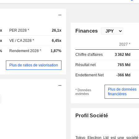
1x
PER 2028 *
26,1x
Finances
1x
VE / CA 2028 *
6,45x
2027 *
%
Rendement 2028 *
1,87%
Chiffre d'affaires
3 362 Md
Résultat net
765 Md
Plus de ratios de valorisation
Endettement Net
-366 Md
Plus de données
* Données
estimées
financières
Profil Société
Tokyo Electron Ltd est une société