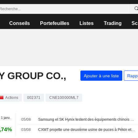
Conseils
Portefeuilles
Listes
Trading
Sc
 GROUP CO.,
Ajouter à une liste
Rapp
Actions
002371
CNE100000ML7
 1 janv.
05/08
Samsung et SK Hynix testent des équipements chinois pour se prémunir des risques liés aux États-Unis
,74%
03/08
CXMT projette une deuxième usine de puces à Pékin et négocie son financement, selon des sources