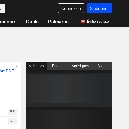
Connexion
S'abonner
reeners
Outils
Palmarès
Édition suisse
Indices
Europe
Amériques
Asie
ort PDF
RE
RE