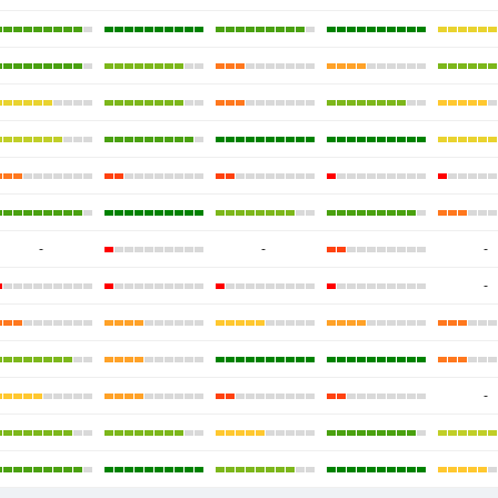
-
-
-
-
-