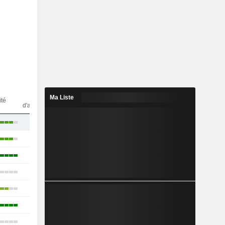
Nbr
Ma Liste
ité
d'analystes
18
35
16
18
20
4
21