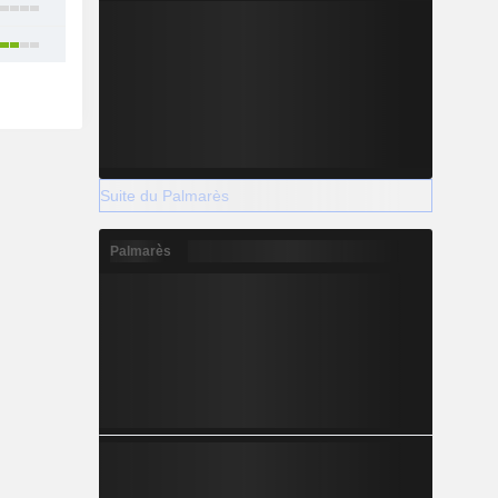
11
24
Suite du Palmarès
Palmarès