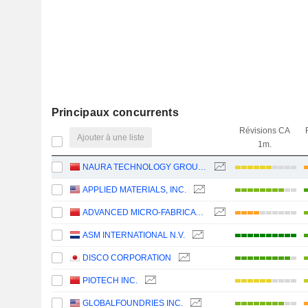
Principaux concurrents
Révisions CA
Ajouter à une liste
1m.
NAURA TECHNOLOGY GROUP CO., LTD.
APPLIED MATERIALS, INC.
ADVANCED MICRO-FABRICATION EQUIPMENT INC. CHINA
ASM INTERNATIONAL N.V.
DISCO CORPORATION
PIOTECH INC.
GLOBALFOUNDRIES INC.