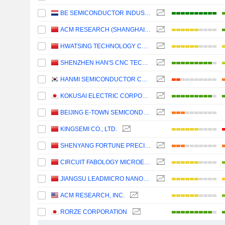
BE SEMICONDUCTOR INDUSTRIES N.V.
ACM RESEARCH (SHANGHAI), INC.
HWATSING TECHNOLOGY CO., LTD.
SHENZHEN HAN'S CNC TECHNOLOGY CO., LTD.
HANMI SEMICONDUCTOR CO., LTD.
KOKUSAI ELECTRIC CORPORATION
BEIJING E-TOWN SEMICONDUCTOR TECHNOLOGY CO., LTD.
KINGSEMI CO., LTD.
SHENYANG FORTUNE PRECISION EQUIPMENT CO., LTD.
CIRCUIT FABOLOGY MICROELECTRONICS EQUIPMENT CO., LTD.
JIANGSU LEADMICRO NANO-EQUIPMENT TECHNOLOGY LTD
ACM RESEARCH, INC.
RORZE CORPORATION