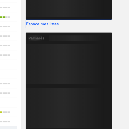
23
2
Espace mes listes
4
3
Palmarès
8
13
1
1
2
2
-
7
4