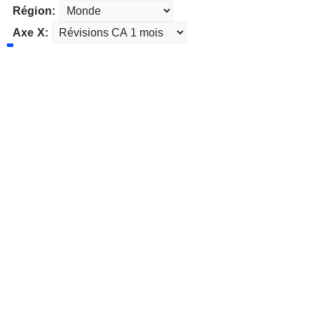
Région:
Axe X: