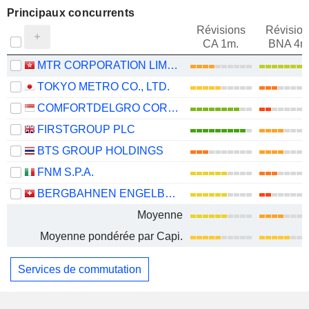
Principaux concurrents
Révisions
Révision
CA 1m.
BNA 4m
MTR CORPORATION LIMITED
TOKYO METRO CO., LTD.
COMFORTDELGRO CORPORATION LIMITED
FIRSTGROUP PLC
BTS GROUP HOLDINGS
FNM S.P.A.
BERGBAHNEN ENGELBERG-TRÜBSEE-TITLIS AG
Moyenne
Moyenne pondérée par Capi.
Services de commutation