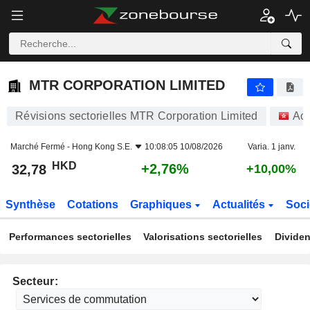
MTR CORPORATION LIMITED
32,78
$
+2,76%
MTR CORPORATION LIMITED
Révisions sectorielles MTR Corporation Limited
Act
Marché Fermé -
Hong Kong S.E.
10:08:05 10/08/2026
Varia. 1 janv.
HKD
+2,76%
32,78
+10,00%
Synthèse
Cotations
Graphiques
Actualités
Soci
Performances sectorielles
Valorisations sectorielles
Dividen
Secteur: