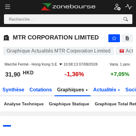
MTR CORPORATION LIMITED
31,90
$
-1,36%
MTR CORPORATION LIMITED
Graphique Actualités MTR Corporation Limited
Acti
Marché Fermé -
Hong Kong S.E.
10:08:13 07/08/2026
Varia. 1 janv.
HKD
-1,36%
31,90
+7,05%
Synthèse
Cotations
Graphiques
Actualités
Soci
Analyse Technique
Graphique Statique
Graphique Total Re