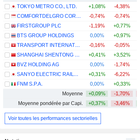
TOKYO METRO CO., LTD.
+1,08%
-4,38%
COMFORTDELGRO CORPORATION LIMITED
-0,74%
-0,74%
FIRSTGROUP PLC
-1,19%
+0,77%
BTS GROUP HOLDINGS
0,00%
+0,97%
TRANSPORT INTERNATIONAL HOLDINGS LIMITED
-0,16%
-0,05%
SHANGHAI SHENTONG METRO CO.,LTD.
+0,41%
+3,52%
BVZ HOLDING AG
0,00%
-1,74%
+
SANYO ELECTRIC RAILWAY CO.,LTD.
+0,31%
-6,22%
FNM S.P.A.
0,00%
+0,33%
Moyenne
+0,09%
-1,70%
Moyenne pondérée par Capi.
+0,37%
-3,46%
Voir toutes les performances sectorielles