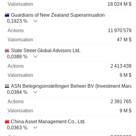
18 024 M $
Guardians of New Zealand Superannuation
0,1923 %
11 970 579
47 M $
State Street Global Advisors Ltd.
0,0388 %
2 413 439
9 M $
ASN Belegingsinstellingen Beheer BV (Investment Mana
0,0384 %
2 391 765
9 M $
China Asset Management Co., Ltd.
0,0363 %