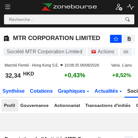
MTR CORPORATION LIMITED
32,34
$
+0,43%
MTR CORPORATION LIMITED
Société MTR Corporation Limited
Actions
66
Marché Fermé -
Hong Kong S.E.
10:08:35 06/08/2026
Varia. 1 janv.
HKD
+0,43%
32,34
+8,52%
Synthèse
Cotations
Graphiques
Actualités
Soci
Profil
Gouvernance
Actionnariat
Transactions d'initiés