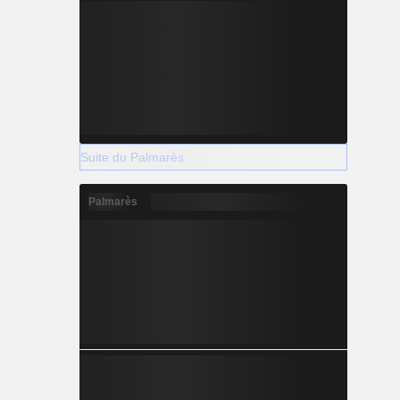
Suite du Palmarès
Palmarès