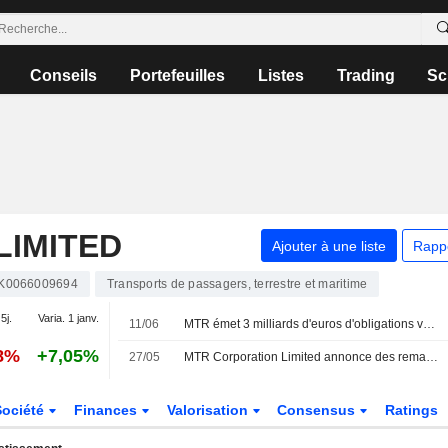
Conseils
Portefeuilles
Listes
Trading
Sc
LIMITED
Ajouter à une liste
Rapp
K0066009694
Transports de passagers, terrestre et maritime
5j.
Varia. 1 janv.
11/06
MTR émet 3 milliards d'euros d'obligations vertes
68%
+7,05%
27/05
MTR Corporation Limited annonce des remaniements au sein de son conseil d'administration et de ses comités, effectifs au 27 mai 2026
Société
Finances
Valorisation
Consensus
Ratings