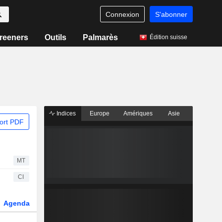
Connexion
S'abonner
reeners
Outils
Palmarès
Édition suisse
Indices
Europe
Amériques
Asie
ort PDF
MT
CI
Agenda
Secteur
Dérivés
Fonds et ETFs