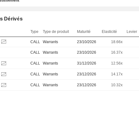
estissement
s Dérivés
Type
Type de produit
Maturité
Elasticité
Levier
CALL
Warrants
23/10/2026
18.66x
CALL
Warrants
23/10/2026
16.37x
CALL
Warrants
31/12/2026
12.56x
CALL
Warrants
23/12/2026
14.17x
CALL
Warrants
23/12/2026
10.32x