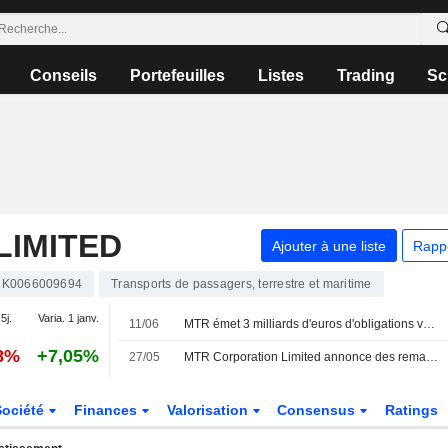
Conseils
Portefeuilles
Listes
Trading
Sc
LIMITED
Ajouter à une liste
Rapp
K0066009694
Transports de passagers, terrestre et maritime
5j.
Varia. 1 janv.
11/06
MTR émet 3 milliards d'euros d'obligations vertes
68%
+7,05%
27/05
MTR Corporation Limited annonce des remaniements au sein de son conseil d'administration et de ses comités, effectifs au 27 mai 2026
Société
Finances
Valorisation
Consensus
Ratings