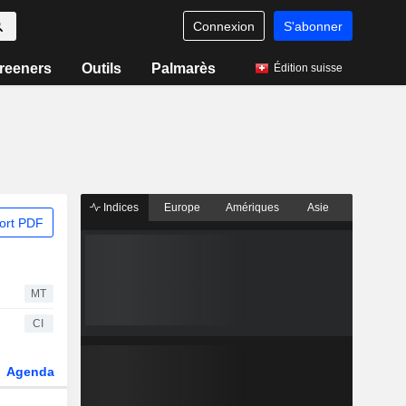
Connexion
S'abonner
reeners
Outils
Palmarès
Édition suisse
Indices
Europe
Amériques
Asie
ort PDF
MT
CI
Agenda
Secteur
Dérivés
Fonds et ETFs