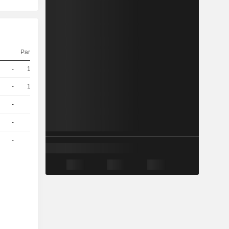
Parité
Cours
-
10
0.017 / 0.027
-
10
0.029 / 0.031
-
5
0.014 / 0.025
-
5
0.01 / 0.014
-
5
0.038 / 0.04