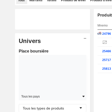
Tous
Warrants
Turbos
Produits de levier
Produits d'inv
Produit
Mnemo
24796
Univers
Place boursière
25466
25717
25813
Tous les pays
Tous les types de produits