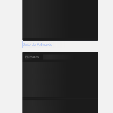
Suite du Palmarès
Palmarès