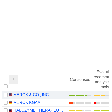
Évolutio
recomman
Consensus
analystes
mois
MERCK & CO., INC.
MERCK KGAA
HALOZYME THERAPEUTICS, INC.