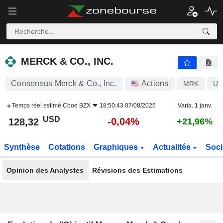
MERCK & CO., INC.
128,32
$
-0,04%
MERCK & CO., INC.
Consensus Merck & Co., Inc.
Actions
MRK
US
Temps réel estimé
Cboe BZX
18:50:43 07/08/2026
Varia. 1 janv.
USD
-0,04%
128,32
+21,96%
Synthèse
Cotations
Graphiques
Actualités
Soci
Opinion des Analystes
Révisions des Estimations