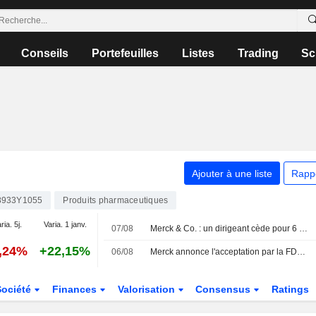
Conseils
Portefeuilles
Listes
Trading
Sc
Ajouter à une liste
Rapp
8933Y1055
Produits pharmaceutiques
ria. 5j.
Varia. 1 janv.
07/08
Merck & Co. : un dirigeant cède pour 6 805 145 $ d'actions, selon un document de la SEC
1,24%
+22,15%
06/08
Merck annonce l'acceptation par la FDA d'une demande de licence biologique supplémentaire pour élargir l'indication d'Enflonsia
Société
Finances
Valorisation
Consensus
Ratings