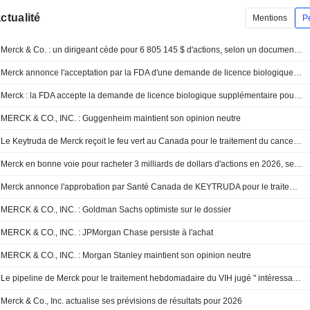
actualité
Mentions
P
Merck & Co. : un dirigeant cède pour 6 805 145 $ d'actions, selon un document de la SEC
Merck annonce l'acceptation par la FDA d'une demande de licence biologique supplémentaire pour élargir l'indication d'Enflonsia
Merck : la FDA accepte la demande de licence biologique supplémentaire pour l'Enflonsia afin d'inclure les enfants de moins de deux ans à risque accru lors de leur seconde saison de VRS
MERCK & CO., INC. : Guggenheim maintient son opinion neutre
Le Keytruda de Merck reçoit le feu vert au Canada pour le traitement du cancer de la vessie infiltrant le muscle
Merck en bonne voie pour racheter 3 milliards de dollars d'actions en 2026, selon Morgan Stanley
Merck annonce l'approbation par Santé Canada de KEYTRUDA pour le traitement du cancer de la vessie avec envahissement musculaire inéligible à la chimiothérapie par cisplatine, en association avec l'enfortumab vedotin comme traitement néoadjuvant et adjuvant
MERCK & CO., INC. : Goldman Sachs optimiste sur le dossier
MERCK & CO., INC. : JPMorgan Chase persiste à l'achat
MERCK & CO., INC. : Morgan Stanley maintient son opinion neutre
Le pipeline de Merck pour le traitement hebdomadaire du VIH jugé " intéressant » par UBS
Merck & Co., Inc. actualise ses prévisions de résultats pour 2026