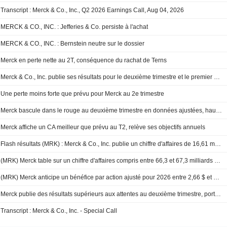
Transcript : Merck & Co., Inc., Q2 2026 Earnings Call, Aug 04, 2026
MERCK & CO., INC. : Jefferies & Co. persiste à l'achat
MERCK & CO., INC. : Bernstein neutre sur le dossier
Merck en perte nette au 2T, conséquence du rachat de Terns
Merck & Co., Inc. publie ses résultats pour le deuxième trimestre et le premier semestre clos le 30 juin 2026
Une perte moins forte que prévu pour Merck au 2e trimestre
Merck bascule dans le rouge au deuxième trimestre en données ajustées, hausse du chiffre d'affaires et révision des perspectives pour 2026
Merck affiche un CA meilleur que prévu au T2, relève ses objectifs annuels
Flash résultats (MRK) : Merck & Co., Inc. publie un chiffre d'affaires de 16,61 milliards de dollars au deuxième trimestre, contre 16,37 milliards de dollars attendus par le consensus FactSet
(MRK) Merck table sur un chiffre d'affaires compris entre 66,3 et 67,3 milliards de dollars pour 2026, contre une estimation FactSet de 66,86 milliards
(MRK) Merck anticipe un bénéfice par action ajusté pour 2026 entre 2,66 $ et 2,76 $, contre une estimation FactSet de 2,79 $
Merck publie des résultats supérieurs aux attentes au deuxième trimestre, portés par la solidité du Keytruda
Transcript : Merck & Co., Inc. - Special Call