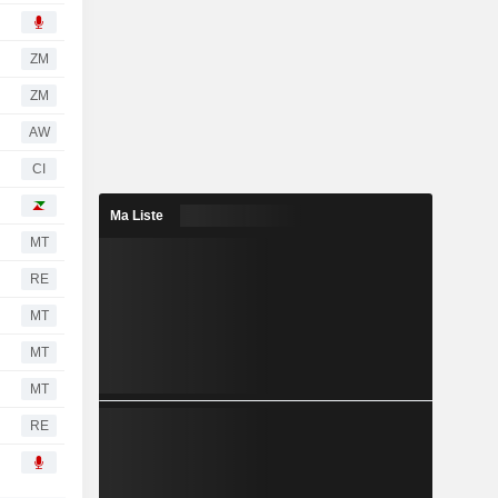
ZM
ZM
AW
CI
Ma Liste
MT
RE
MT
MT
MT
RE