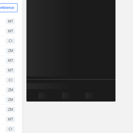
ertinence
MT
MT
CI
ZM
MT
MT
CI
ZM
ZM
ZM
MT
CI