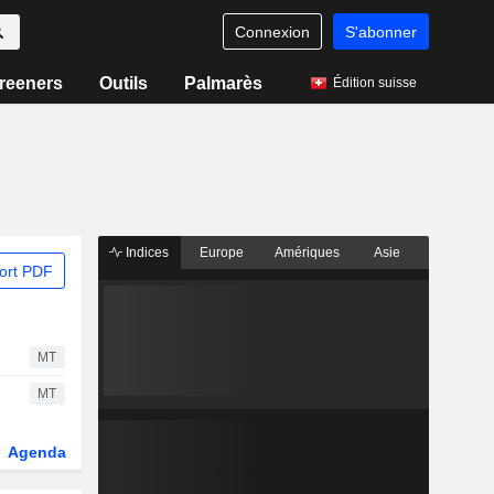
Connexion
S'abonner
reeners
Outils
Palmarès
Édition suisse
Indices
Europe
Amériques
Asie
ort PDF
MT
MT
Agenda
Secteur
Dérivés
Fonds et ETFs