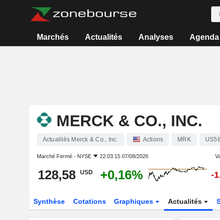
Marchés
Actualités
Analyses
Agenda
MERCK & CO., INC.
Actualités Merck & Co., Inc.
Actions
MRK
US5
Marché Fermé -
NYSE
22:03:15 07/08/2026
Va
128,58
+0,16%
USD
-
Synthèse
Cotations
Graphiques
Actualités