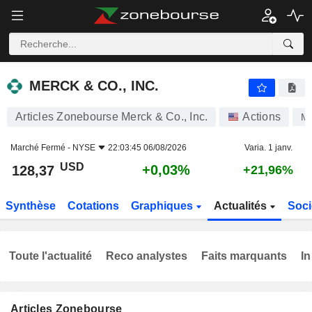
MERCK & CO., INC.
128,37
$
+0,03%
MERCK & CO., INC.
Articles Zonebourse Merck & Co., Inc.
Actions
M
Marché Fermé -
NYSE
22:03:45 06/08/2026
Varia. 1 janv.
USD
+0,03%
128,37
+21,96%
Synthèse
Cotations
Graphiques
Actualités
Soci
Toute l'actualité
Reco analystes
Faits marquants
In
Articles Zonebourse