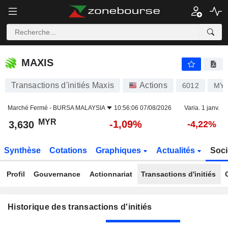
MAXIS
3,630
RM
-1,09%
MAXIS
Transactions d'initiés Maxis
Actions
6012
MYL
Marché Fermé -
BURSA MALAYSIA
10:56:06 07/08/2026
Varia. 1 janv.
MYR
-1,09%
3,630
-4,22%
Synthèse
Cotations
Graphiques
Actualités
Soci
Profil
Gouvernance
Actionnariat
Transactions d'initiés
Historique des transactions d'initiés