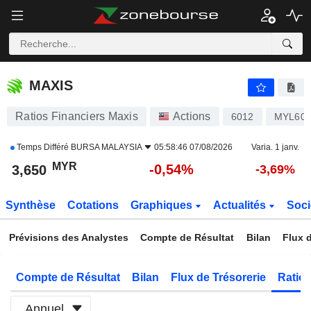
MAXIS
3,650
RM
-0,54%
MAXIS
Ratios Financiers Maxis
Actions
6012
MYL60
Temps Différé
BURSA MALAYSIA
05:58:46 07/08/2026
Varia. 1 janv.
MYR
-0,54%
3,650
-3,69%
Synthèse
Cotations
Graphiques
Actualités
Soci
Prévisions des Analystes
Compte de Résultat
Bilan
Flux d
Compte de Résultat
Bilan
Flux de Trésorerie
Ratios
Annuel