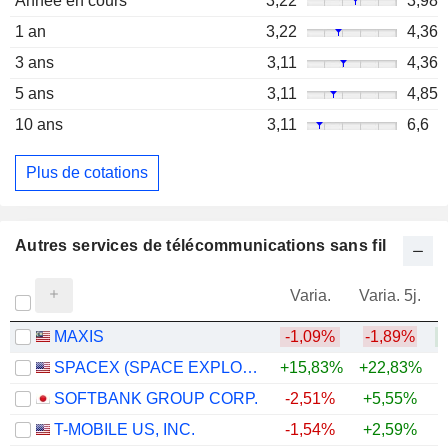
Année en cours
3,22
3,98
1 an
3,22
4,36
3 ans
3,11
4,36
5 ans
3,11
4,85
10 ans
3,11
6,6
Plus de cotations
Autres services de télécommunications sans fil
Varia.
Varia. 5j.
MAXIS
-1,09%
-1,89%
SPACEX (SPACE EXPLORATION TECHNOLOGIES)
+15,83%
+22,83%
SOFTBANK GROUP CORP.
-2,51%
+5,55%
+
T-MOBILE US, INC.
-1,54%
+2,59%