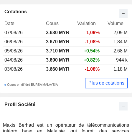
Cotations
Date
Cours
Variation
Volume
07/08/26
3.630 MYR
-1,09%
2,09 M
06/08/26
3.670 MYR
-1,08%
1,84 M
05/08/26
3.710 MYR
+0,54%
2,68 M
04/08/26
3.690 MYR
+0,82%
944 k
03/08/26
3.660 MYR
-1,08%
1,18 M
Plus de cotations
Cours en différé BURSA MALAYSIA
Profil Société
Maxis Berhad est un opérateur de télécommunications
intégré basé en Malaisie, qui fournit des services