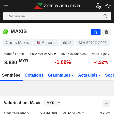
MAXIS
3,630
RM
-1,09%
MAXIS
Cours Maxis
Actions
6012
MYL6012OO008
Marché Fermé -
BURSA MALAYSIA
10:56:06 07/08/2026
Varia. 1 janv.
MYR
-1,09%
3,630
-4,22%
Synthèse
Cotations
Graphiques
Actualités
Soci
Valorisation: Maxis
Capitalisation
28,44 Md
PER 2026 *
17,7x