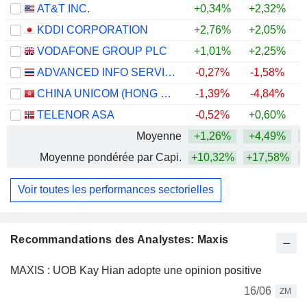
AT&T INC.
+0,34%
+2,32%
KDDI CORPORATION
+2,76%
+2,05%
+
VODAFONE GROUP PLC
+1,01%
+2,25%
+
ADVANCED INFO SERVICE
-0,27%
-1,58%
+
CHINA UNICOM (HONG KONG) LIMITED
-1,39%
-4,84%
TELENOR ASA
-0,52%
+0,60%
Moyenne
+1,26%
+4,49%
Moyenne pondérée par Capi.
+10,32%
+17,58%
+
Voir toutes les performances sectorielles
Recommandations des Analystes: Maxis
MAXIS : UOB Kay Hian adopte une opinion positive
16/06
ZM