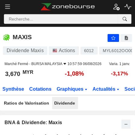
MAXIS
3,670
RM
-1,08%
MAXIS
Dividende Maxis
Actions
6012
MYL6012OO00
Marché Fermé -
BURSA MALAYSIA
10:57:59 06/08/2026
Varia. 1 janv.
MYR
-1,08%
3,670
-3,17%
Synthèse
Cotations
Graphiques
Actualités
Soci
Ratios de Valorisation
Dividende
BNA & Dividende: Maxis