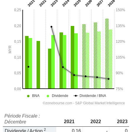
Période Fiscale :
2021
2022
2023
Décembre
2
Dividende / Action
0,16
-
0,1