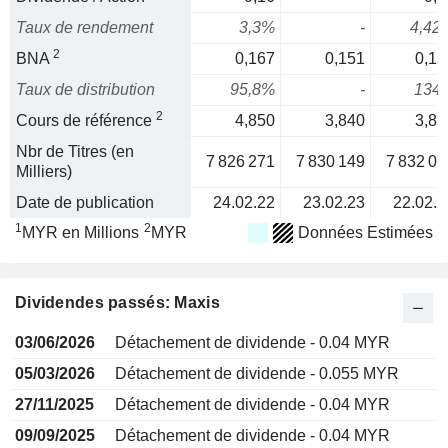
Taux de rendement
3,3%
-
4,42
2
BNA
0,167
0,151
0,12
Taux de distribution
95,8%
-
134
2
Cours de référence
4,850
3,840
3,85
Nbr de Titres (en
7 826 271
7 830 149
7 832 07
Milliers)
Date de publication
24.02.22
23.02.23
22.02.2
1
2
MYR en Millions
MYR
Données Estimées
Dividendes passés: Maxis
03/06/2026
Détachement de dividende - 0.04 MYR
05/03/2026
Détachement de dividende - 0.055 MYR
27/11/2025
Détachement de dividende - 0.04 MYR
09/09/2025
Détachement de dividende - 0.04 MYR