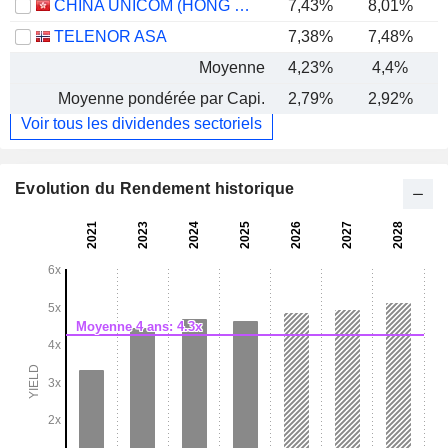
CHINA UNICOM (HONG KONG) LIMITED
7,43%
8,01%
TELENOR ASA
7,38%
7,48%
Moyenne
4,23%
4,4%
-
Moyenne pondérée par Capi.
2,79%
2,92%
-
Voir tous les dividendes sectoriels
Evolution du Rendement historique