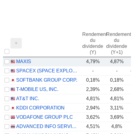
Rendement
Rendement
du
du
dividende
dividende
(Y)
(Y+1)
MAXIS
4,79%
4,87%
SPACEX (SPACE EXPLORATION TECHNOLOGIES)
-
-
-
SOFTBANK GROUP CORP.
0,18%
0,18%
T-MOBILE US, INC.
2,39%
2,68%
AT&T INC.
4,81%
4,81%
KDDI CORPORATION
2,94%
3,11%
VODAFONE GROUP PLC
3,62%
3,69%
ADVANCED INFO SERVICE
4,51%
4,8%